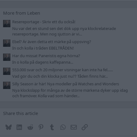
More from Leben
Resereportage - Skriv ett du också!
Nu var det en stund sen det dök upp nya klockrelaterade
resereportage. Men nog sjutton är vi...
Ebel? Är även detta ett märke på uppsving?
In och kolla i tråden EBELTRÅDEN!
Har du missat Paneristis egna hörna?
In o kolla på dagens kaffepanna...
553.000 svar och 20 miljoner visningar kan inte ha fel......
Vad gör du och din klocka just nu?? Tåden finns här...
Silly Season är här! Nya modeller på Watches and Wonders
Nya klocksläpp för många av de större märkena dyker upp idag
och framöver. Kolla vad som händer...
Share this article
Bluesky
LinkedIn
Reddit
Pinterest
Tumblr
WhatsApp
E-post
Länk