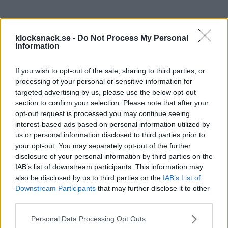
klocksnack.se -
Do Not Process My Personal
Information
If you wish to opt-out of the sale, sharing to third parties, or
processing of your personal or sensitive information for
targeted advertising by us, please use the below opt-out
section to confirm your selection. Please note that after your
opt-out request is processed you may continue seeing
interest-based ads based on personal information utilized by
us or personal information disclosed to third parties prior to
your opt-out. You may separately opt-out of the further
Zebbe
,
-mek-
,
Roger.SWE
and 6 others
disclosure of your personal information by third parties on the
R
e
IAB’s list of downstream participants. This information may
a
also be disclosed by us to third parties on the
IAB’s List of
c
Who read this article
Downstream Participants
that may further disclose it to other
t
i
third parties.
Rosvall
o
n
Please note that this website/app uses one or more Google
Total users who read this article 1
Personal Data Processing Opt Outs
s
:
services and may gather and store information including but