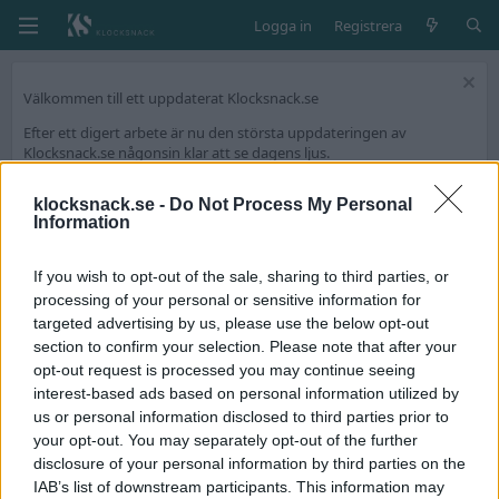
Logga in
Registrera
Välkommen till ett uppdaterat Klocksnack.se
Efter ett digert arbete är nu den största uppdateringen av
Klocksnack.se någonsin klar att se dagens ljus.
Forumet kommer nu bli ännu snabbare, mer lättanvänt och framför
allt fyllt med nya funktioner.
klocksnack.se -
Do Not Process My Personal
Information
Vi har skapat en tråd på diskussionsdelen för feedback och tekniska
frågeställningar.
If you wish to opt-out of the sale, sharing to third parties, or
Tack för att ni är med och skapar Skandinaviens bästa klockforum!
processing of your personal or sensitive information for
/Hook & Leben
targeted advertising by us, please use the below opt-out
section to confirm your selection. Please note that after your
opt-out request is processed you may continue seeing
Medlemmar
interest-based ads based on personal information utilized by
Alexander1234
us or personal information disclosed to third parties prior to
your opt-out. You may separately opt-out of the further
Födelsedag
disclosure of your personal information by third parties on the
7 Maj 2005 (Ålder: 21)
IAB’s list of downstream participants. This information may