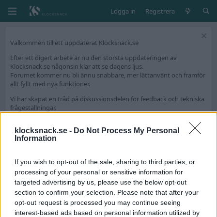
Logga in
Registrera
Välkommen till ett uppdaterat Klocksnack.se
Efter ett digert arbete är nu den största uppdateringen av
Klocksnack.se någonsin klar att se dagens ljus.
Forumet kommer nu bli ännu snabbare, mer lättanvänt och framför
allt fyllt med nya funktioner.
Vi har skapat en tråd på diskussionsdelen för feedback och tekniska
frågeställningar.
Tack för att ni är med och skapar Skandinaviens bästa klockforum!
klocksnack.se -
Do Not Process My Personal
/Hook & Leben
Information
If you wish to opt-out of the sale, sharing to third parties, or
Medlemmar
processing of your personal or sensitive information for
targeted advertising by us, please use the below opt-out
section to confirm your selection. Please note that after your
opt-out request is processed you may continue seeing
interest-based ads based on personal information utilized by