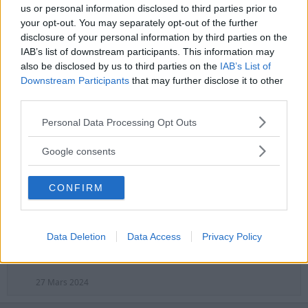
us or personal information disclosed to third parties prior to
Baramats
your opt-out. You may separately opt-out of the further
2-Faktor
disclosure of your personal information by third parties on the
Guld
·
50
IAB’s list of downstream participants. This information may
Blev medlem
25 November 2017
also be disclosed by us to third parties on the
IAB’s List of
Senast sedd
Idag kl 19:35
Downstream Participants
that may further disclose it to other
third parties.
Meddelanden
Reaktionsresultat
4,456
48,953
Please note that this website/app uses one or more Google
Personal Data Processing Opt Outs
services and may gather and store information including but
Sök
not limited to your visit or usage behaviour. You may click to
Google consents
grant or deny consent to Google and its third-party tags to
Profilinlägg
Senaste aktivitet
Inlägg
Om
use your data for below specified purposes in below Google
CONFIRM
consent section.
Baramats
11 Juli 2020
Lång
Data Deletion
Data Access
Privacy Policy
Nilzén
Menade du att du hade de två klockorna till salu?
27 Mars 2024