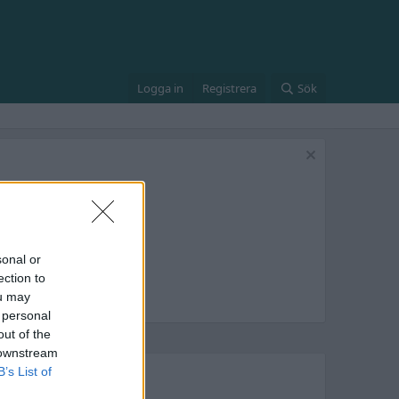
Logga in
Registrera
Sök
sonal or
ection to
ou may
 personal
out of the
 downstream
B’s List of