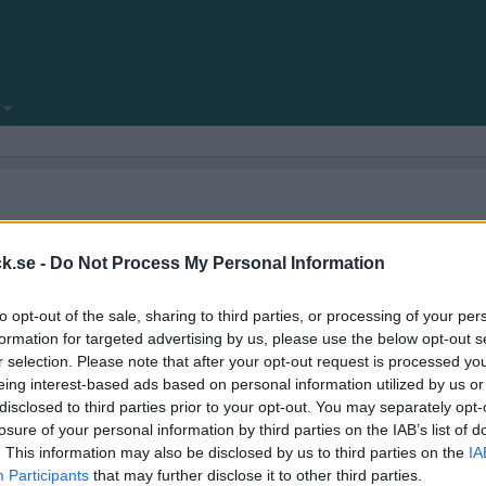
locksnack.se någonsin klar att se dagens ljus.
amför allt fyllt med nya funktioner.
k.se -
Do Not Process My Personal Information
ekniska frågeställningar.
to opt-out of the sale, sharing to third parties, or processing of your per
kforum!
formation for targeted advertising by us, please use the below opt-out s
r selection. Please note that after your opt-out request is processed y
eing interest-based ads based on personal information utilized by us or
disclosed to third parties prior to your opt-out. You may separately opt-
losure of your personal information by third parties on the IAB’s list of
. This information may also be disclosed by us to third parties on the
IA
Participants
that may further disclose it to other third parties.