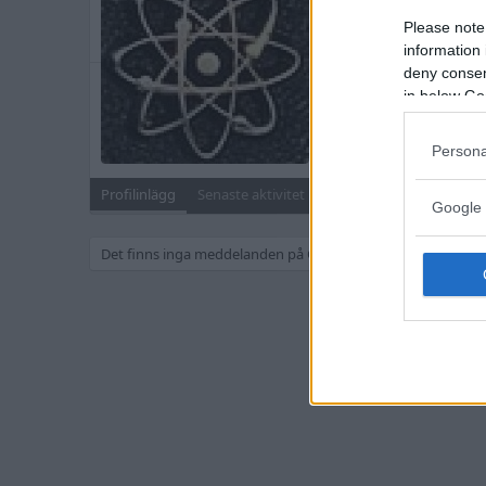
Blev medlem
18 Augusti 
Please note
Senast sedd
Igår kl 13:15
information 
deny consent
Meddelanden
in below Go
240
Sök
Persona
Profilinlägg
Senaste aktivitet
Inlägg
Om
Google 
Det finns inga meddelanden på ChromeGadget s profil än.