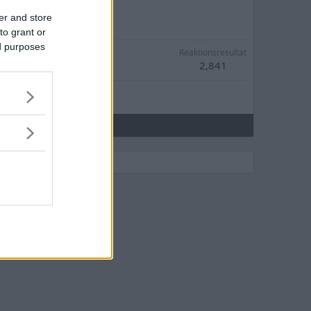
er and store
to grant or
ed purposes
Reaktionsresultat
2,841