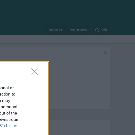
Logga in
Registrera
Sök
sonal or
ection to
ou may
 personal
out of the
 downstream
B’s List of