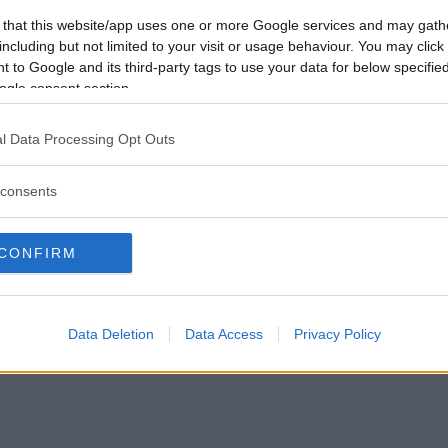
13
 that this website/app uses one or more Google services and may gath
including but not limited to your visit or usage behaviour. You may click 
 to Google and its third-party tags to use your data for below specifi
ogle consent section.
l Data Processing Opt Outs
consents
CONFIRM
ato på Nymans.
ar för att komplettera "bandet" som jag redan köpt vilket låter lite väl safti
att ett komplett nato skulle tinga över 12K...
Data Deletion
Data Access
Privacy Policy