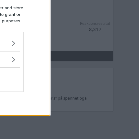
er and store
to grant or
ed purposes
Reaktionsresultat
8,317
gt. Är lovad "ett mycket bra pris" på spännet pga