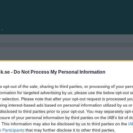
locksnack.se någonsin klar att se dagens ljus.
amför allt fyllt med nya funktioner.
k.se -
Do Not Process My Personal Information
ekniska frågeställningar.
to opt-out of the sale, sharing to third parties, or processing of your per
kforum!
formation for targeted advertising by us, please use the below opt-out s
r selection. Please note that after your opt-out request is processed y
eing interest-based ads based on personal information utilized by us or
disclosed to third parties prior to your opt-out. You may separately opt-
losure of your personal information by third parties on the IAB’s list of
. This information may also be disclosed by us to third parties on the
IA
Participants
that may further disclose it to other third parties.