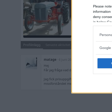
Blev medlem
12 Mars 20
Please note
Senast sedd
6 Mars 2021
information 
deny consent
Meddelanden
in below Go
1,691
Sök
Persona
Profilinlägg
Senaste aktivitet
Inlägg
Om
Google 
matage
6 Juni 2017
Hej
Får jag fråga vad du fick betala för ditt BP-n
Jag fick prisuppgift på 9K för bara spänne/ring
missförståndet men tycker det låter lite fishy 