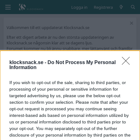
Logga in
Registrera
Välkommen till ett uppdaterat Klocksnack.se
Efter ett digert arbete är nu den största uppdateringen av
Klocksnack.se någonsin klar att se dagens ljus.
Forumet kommer nu bli ännu snabbare, mer lättanvänt och framför
allt fyllt med nya funktioner.
klocksnack.se -
Do Not Process My Personal
Vi har skapat en tråd på diskussionsdelen för feedback och tekniska
Information
frågeställningar.
Tack för att ni är med och skapar Skandinaviens bästa klockforum!
If you wish to opt-out of the sale, sharing to third parties, or
/Hook & Leben
processing of your personal or sensitive information for
targeted advertising by us, please use the below opt-out
section to confirm your selection. Please note that after your
Medlemmar
opt-out request is processed you may continue seeing
interest-based ads based on personal information utilized by
us or personal information disclosed to third parties prior to
your opt-out. You may separately opt-out of the further
disclosure of your personal information by third parties on the