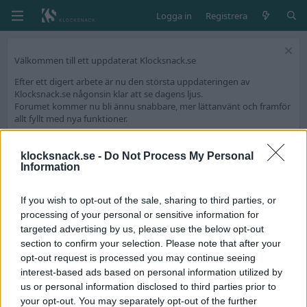
Logga in
Registrera
Välkommen till ett uppdaterat Klocksnack.se
Efter ett digert arbete är nu den största uppdateringen av
Klocksnack.se någonsin klar att se dagens ljus.
Forumet kommer nu bli ännu snabbare, mer lättanvänt och framför
allt fyllt med nya funktioner.
Vi har skapat en tråd på diskussionsdelen för feedback och tekniska
frågeställningar.
klocksnack.se -
Do Not Process My Personal
Information
Tack för att ni är med och skapar Skandinaviens bästa klockforum!
/Hook & Leben
If you wish to opt-out of the sale, sharing to third parties, or
processing of your personal or sensitive information for
targeted advertising by us, please use the below opt-out
Medlemmar
section to confirm your selection. Please note that after your
opt-out request is processed you may continue seeing
D
interest-based ads based on personal information utilized by
us or personal information disclosed to third parties prior to
your opt-out. You may separately opt-out of the further