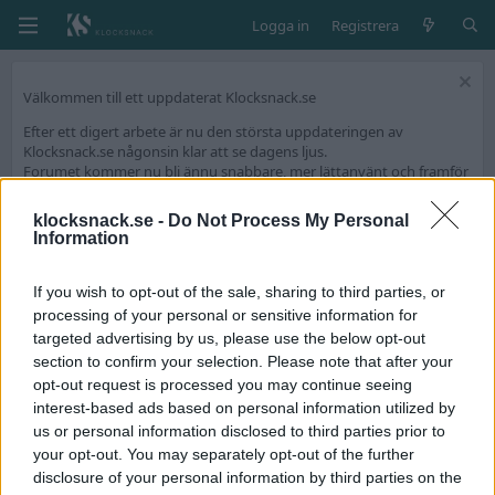
Logga in
Registrera
Välkommen till ett uppdaterat Klocksnack.se
Efter ett digert arbete är nu den största uppdateringen av
Klocksnack.se någonsin klar att se dagens ljus.
Forumet kommer nu bli ännu snabbare, mer lättanvänt och framför
allt fyllt med nya funktioner.
klocksnack.se -
Do Not Process My Personal
Vi har skapat en tråd på diskussionsdelen för feedback och tekniska
Information
frågeställningar.
Tack för att ni är med och skapar Skandinaviens bästa klockforum!
If you wish to opt-out of the sale, sharing to third parties, or
/Hook & Leben
processing of your personal or sensitive information for
targeted advertising by us, please use the below opt-out
section to confirm your selection. Please note that after your
Medlemmar
opt-out request is processed you may continue seeing
interest-based ads based on personal information utilized by
F
us or personal information disclosed to third parties prior to
your opt-out. You may separately opt-out of the further
disclosure of your personal information by third parties on the