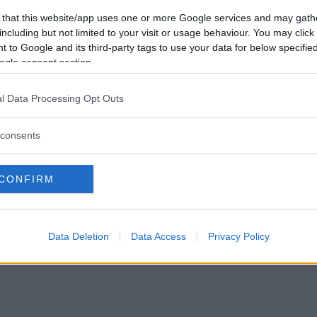
 that this website/app uses one or more Google services and may gath
2020
including but not limited to your visit or usage behaviour. You may click 
8:16
 to Google and its third-party tags to use your data for below specifi
ogle consent section.
l Data Processing Opt Outs
consents
CONFIRM
Data Deletion
Data Access
Privacy Policy