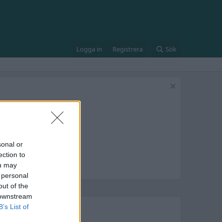
Logga in
Registrera
Sök
sonal or
ection to
ou may
 personal
out of the
 downstream
B’s List of