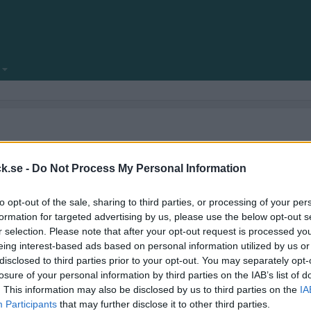
locksnack.se någonsin klar att se dagens ljus.
amför allt fyllt med nya funktioner.
k.se -
Do Not Process My Personal Information
ekniska frågeställningar.
to opt-out of the sale, sharing to third parties, or processing of your per
kforum!
formation for targeted advertising by us, please use the below opt-out s
r selection. Please note that after your opt-out request is processed y
eing interest-based ads based on personal information utilized by us or
disclosed to third parties prior to your opt-out. You may separately opt-
losure of your personal information by third parties on the IAB’s list of
. This information may also be disclosed by us to third parties on the
IA
Participants
that may further disclose it to other third parties.