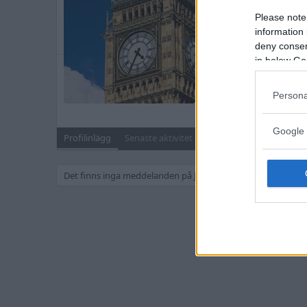
Basic
·
59
Please note
Blev medlem
27 Augusti 
information 
Senast sedd
Onsdag kl 0
deny consent
in below Go
Meddelanden
68
Persona
Sök
Google 
Profilinlägg
Senaste aktivitet
Inlägg
Om
Det finns inga meddelanden på Joengse s profil än.