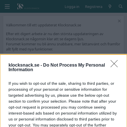
Logga in
Registrera
Välkommen till ett uppdaterat Klocksnack.se
Efter ett digert arbete är nu den största uppdateringen av
Klocksnack.se någonsin klar att se dagens ljus.
Forumet kommer nu bli ännu snabbare, mer lättanvänt och framför
allt fyllt med nya funktioner.
Vi har skapat en tråd på diskussionsdelen för feedback och tekniska
frågeställningar.
klocksnack.se -
Do Not Process My Personal
Information
Tack för att ni är med och skapar Skandinaviens bästa klockforum!
/Hook & Leben
If you wish to opt-out of the sale, sharing to third parties, or
processing of your personal or sensitive information for
Medlemmar
targeted advertising by us, please use the below opt-out
section to confirm your selection. Please note that after your
opt-out request is processed you may continue seeing
interest-based ads based on personal information utilized by
us or personal information disclosed to third parties prior to
your opt-out. You may separately opt-out of the further