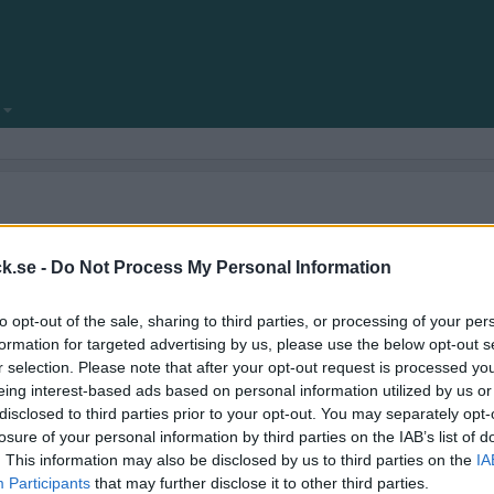
locksnack.se någonsin klar att se dagens ljus.
amför allt fyllt med nya funktioner.
k.se -
Do Not Process My Personal Information
ekniska frågeställningar.
to opt-out of the sale, sharing to third parties, or processing of your per
kforum!
formation for targeted advertising by us, please use the below opt-out s
r selection. Please note that after your opt-out request is processed y
eing interest-based ads based on personal information utilized by us or
disclosed to third parties prior to your opt-out. You may separately opt-
losure of your personal information by third parties on the IAB’s list of
. This information may also be disclosed by us to third parties on the
IA
Participants
that may further disclose it to other third parties.