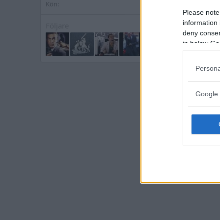
Kön
Man
Please note
information 
Följare
deny consent
in below Go
Persona
Google 