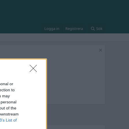
Logga in
Registrera
Sök
sonal or
ection to
ou may
 personal
out of the
 downstream
B’s List of