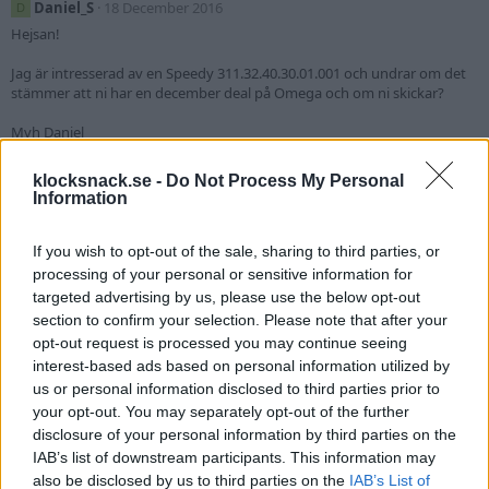
Daniel_S
18 December 2016
D
Hejsan!
Jag är intresserad av en Speedy 311.32.40.30.01.001 och undrar om det
stämmer att ni har en december deal på Omega och om ni skickar?
Mvh Daniel
klocksnack.se -
Do Not Process My Personal
Hawkeye
15 December 2016
Information
Hej!
If you wish to opt-out of the sale, sharing to third parties, or
Jag är intresserad av att köpa en Omega Speedmaster Professional
311.30.42.30.01.005
processing of your personal or sensitive information for
Skickar ni?
targeted advertising by us, please use the below opt-out
Mvh Johan
section to confirm your selection. Please note that after your
opt-out request is processed you may continue seeing
interest-based ads based on personal information utilized by
Pinnen76
7 December 2016
us or personal information disclosed to third parties prior to
Hej , intresserad av en Speedy Pro på er "black friday" deal , Bor i Skåne.
your opt-out. You may separately opt-out of the further
Skickar ni ?
disclosure of your personal information by third parties on the
IAB’s list of downstream participants. This information may
jollydagger
7 December 2016
also be disclosed by us to third parties on the
IAB’s List of