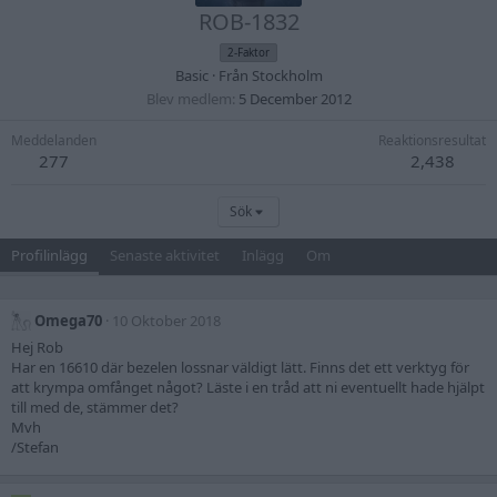
ROB-1832
2-Faktor
Basic
·
Från
Stockholm
Blev medlem
5 December 2012
Meddelanden
Reaktionsresultat
277
2,438
Sök
Profilinlägg
Senaste aktivitet
Inlägg
Om
Omega70
10 Oktober 2018
Hej Rob
Har en 16610 där bezelen lossnar väldigt lätt. Finns det ett verktyg för
att krympa omfånget något? Läste i en tråd att ni eventuellt hade hjälpt
till med de, stämmer det?
Mvh
/Stefan