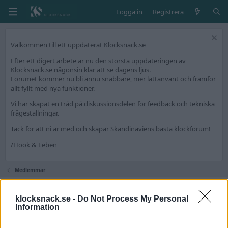
Logga in
Registrera
Välkommen till ett uppdaterat Klocksnack.se
Efter ett digert arbete är nu den största uppdateringen av
Klocksnack.se någonsin klar att se dagens ljus.
Forumet kommer nu bli ännu snabbare, mer lättanvänt och framför
allt fyllt med nya funktioner.
Vi har skapat en tråd på diskussionsdelen för feedback och tekniska
frågeställningar.
Tack för att ni är med och skapar Skandinaviens bästa klockforum!
/Hook & Leben
Medlemmar
klocksnack.se -
Do Not Process My Personal
Information