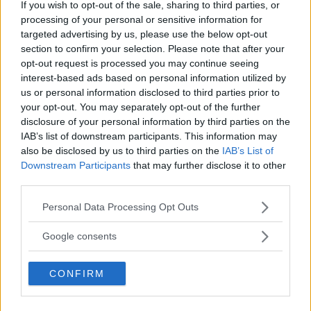
If you wish to opt-out of the sale, sharing to third parties, or
solex
processing of your personal or sensitive information for
Basic
·
60
targeted advertising by us, please use the below opt-out
Blev medlem
3 Februari 2016
section to confirm your selection. Please note that after your
Senast sedd
21 September 2018
opt-out request is processed you may continue seeing
interest-based ads based on personal information utilized by
Meddelanden
Reaktionsresultat
us or personal information disclosed to third parties prior to
107
240
your opt-out. You may separately opt-out of the further
disclosure of your personal information by third parties on the
Sök
IAB’s list of downstream participants. This information may
also be disclosed by us to third parties on the
IAB’s List of
Profilinlägg
Senaste aktivitet
Inlägg
Om
Downstream Participants
that may further disclose it to other
third parties.
Matte78
5 Januari 2019
M
Please note that this website/app uses one or more Google
Personal Data Processing Opt Outs
Hej Solex, skulle gärna komma i kontakt med dig angående en klocka.
services and may gather and store information including but
Vi haft kontakt förut och varit mycket nöjd med de klockor du hjälpt
not limited to your visit or usage behaviour. You may click to
Google consents
mig med. Bästa hälsningar Matte (Mattias)
grant or deny consent to Google and its third-party tags to
use your data for below specified purposes in below Google
CONFIRM
consent section.
solex
18 November 2017
Hejsan! Det blir 1100 kr med din fråga och om du är intresse, kontaktar
mig med mejladress
kimhungson@gmail.com
.