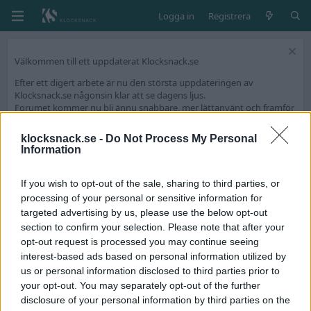
Logga in
Registrera
Välkommen till ett uppdaterat Klocksnack.se
Efter ett digert arbete är nu den största uppdateringen av
Klocksnack.se någonsin klar att se dagens ljus.
Forumet kommer nu bli ännu snabbare, mer lättanvänt och framför
allt fyllt med nya funktioner.
klocksnack.se -
Do Not Process My Personal
Vi har skapat en tråd på diskussionsdelen för feedback och tekniska
Information
frågeställningar.
Tack för att ni är med och skapar Skandinaviens bästa klockforum!
If you wish to opt-out of the sale, sharing to third parties, or
/Hook & Leben
processing of your personal or sensitive information for
targeted advertising by us, please use the below opt-out
section to confirm your selection. Please note that after your
Medlemmar
opt-out request is processed you may continue seeing
interest-based ads based on personal information utilized by
V
us or personal information disclosed to third parties prior to
your opt-out. You may separately opt-out of the further
disclosure of your personal information by third parties on the