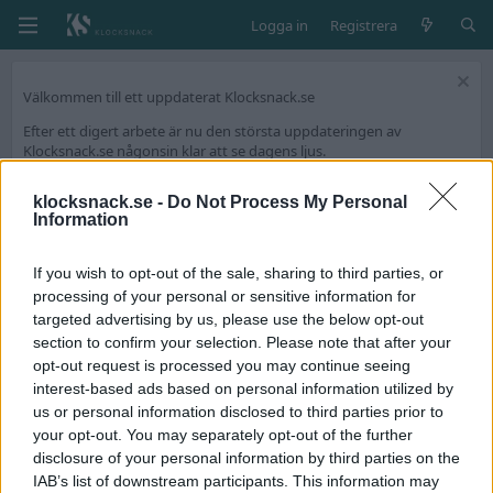
Logga in
Registrera
Välkommen till ett uppdaterat Klocksnack.se
Efter ett digert arbete är nu den största uppdateringen av
Klocksnack.se någonsin klar att se dagens ljus.
Forumet kommer nu bli ännu snabbare, mer lättanvänt och framför
allt fyllt med nya funktioner.
klocksnack.se -
Do Not Process My Personal
Information
Vi har skapat en tråd på diskussionsdelen för feedback och tekniska
frågeställningar.
If you wish to opt-out of the sale, sharing to third parties, or
Tack för att ni är med och skapar Skandinaviens bästa klockforum!
processing of your personal or sensitive information for
/Hook & Leben
targeted advertising by us, please use the below opt-out
section to confirm your selection. Please note that after your
opt-out request is processed you may continue seeing
Medlemmar
interest-based ads based on personal information utilized by
Zozoo
us or personal information disclosed to third parties prior to
your opt-out. You may separately opt-out of the further
Kön
disclosure of your personal information by third parties on the
Man
IAB’s list of downstream participants. This information may