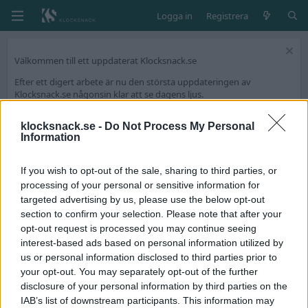
Logga in
Registrera
Välkommen till ett uppdaterat Klocksnack.se
Efter ett digert arbete är nu den största uppdateringen av
Klocksnack.se någonsin klar att se dagens ljus.
Forumet kommer nu bli ännu snabbare, mer lättanvänt och framför
allt fyllt med nya funktioner.
klocksnack.se -
Do Not Process My Personal
Information
Vi har skapat en tråd på diskussionsdelen för feedback och tekniska
frågeställningar.
If you wish to opt-out of the sale, sharing to third parties, or
Tack för att ni är med och skapar Skandinaviens bästa klockforum!
processing of your personal or sensitive information for
/Hook & Leben
targeted advertising by us, please use the below opt-out
section to confirm your selection. Please note that after your
opt-out request is processed you may continue seeing
Taggar
interest-based ads based on personal information utilized by
6723
us or personal information disclosed to third parties prior to
your opt-out. You may separately opt-out of the further
Rolex Ladies 6723
Avslutad
disclosure of your personal information by third parties on the
Ett litet impulsköp på pantbanken som inte blev till belåtenhet
IAB’s list of downstream participants. This information may
hemma. För liten. Så nu hamnar den här. Märkligt nog fanns den