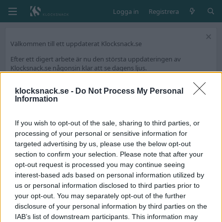
Logga in
Registrera
Välkommen till ett uppdaterat Klocksnack.se
Efter ett digert arbete är nu den största uppdateringen av
Klocksnack.se någonsin klar att se dagens ljus.
Forumet kommer nu bli ännu snabbare, mer lättanvänt och framför
allt fyllt med nya funktioner.
klocksnack.se -
Do Not Process My Personal
Information
Vi har skapat en tråd på diskussionsdelen för feedback och tekniska
frågeställningar.
If you wish to opt-out of the sale, sharing to third parties, or
Tack för att ni är med och skapar Skandinaviens bästa klockforum!
processing of your personal or sensitive information for
/Hook & Leben
targeted advertising by us, please use the below opt-out
section to confirm your selection. Please note that after your
opt-out request is processed you may continue seeing
Taggar
interest-based ads based on personal information utilized by
angular momentum
us or personal information disclosed to third parties prior to
your opt-out. You may separately opt-out of the further
Upcomers in the watch Industry - Nya spännande
disclosure of your personal information by third parties on the
märken
IAB’s list of downstream participants. This information may
Hej, Lovade tidigare ( i annan tråd) att jag skulle posta 10 märken