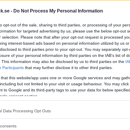
d på något som gäckat mig ett tag nu. Henrik Lundqvist har ett ur på armen i
k.se -
Do Not Process My Personal Information
sett i ett avsnitt av TV serien Exit på SVT. Ser ut som...
Svar: 1
Forum:
Diskussion
exit
henrik lundqvist
to opt-out of the sale, sharing to third parties, or processing of your per
formation for targeted advertising by us, please use the below opt-out s
r selection. Please note that after your opt-out request is processed y
a, Breitling eller Tag heuer) och jag har stött på ett problem jag vill reda u
eing interest-based ads based on personal information utilized by us or
t många professionella säljare befinner sig i...
disclosed to third parties prior to your opt-out. You may separately opt-
Svar: 21
Forum:
Diskussion
hrono24
klocklänk
losure of your personal information by third parties on the IAB’s list of
. This information may also be disclosed by us to third parties on the
IA
e
Participants
that may further disclose it to other third parties.
r man 650 Sek för denna? Kommer från ett gammalt nerlagt urmakeri. Sålt för
Lego lixom 😂
 that this website/app uses one or more Google services and may gath
Svar: 0
Forum:
Handla - Säljes, Bytes, Köpes
o
including but not limited to your visit or usage behaviour. You may click 
 to Google and its third-party tags to use your data for below specifi
ogle consent section.
köper klockor inom EU.
Svar: 2
Forum:
Diskussion
ckor
köpa
l Data Processing Opt Outs
consents
förrådet. Lorus - denna ikon. Igenkänd och älskad av alla. Eller? Jag har extre