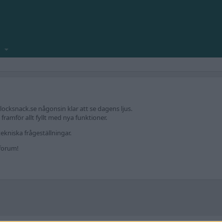
locksnack.se någonsin klar att se dagens ljus.
amför allt fyllt med nya funktioner.
ekniska frågeställningar.
kforum!