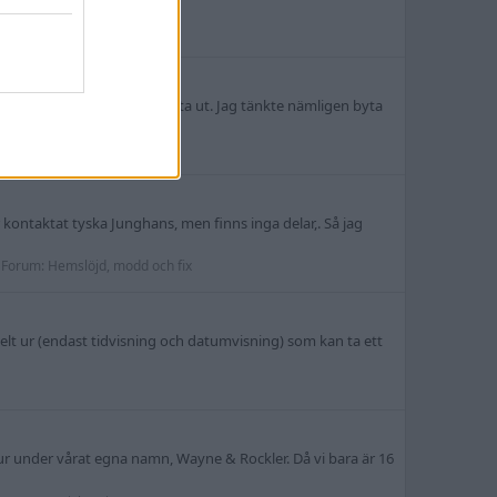
rågetecken jag skulle vilja räta ut. Jag tänkte nämligen byta
ontaktat tyska Junghans, men finns inga delar,. Så jag
Forum:
Hemslöjd, modd och fix
kelt ur (endast tidvisning och datumvisning) som kan ta ett
ur under vårat egna namn, Wayne & Rockler. Då vi bara är 16