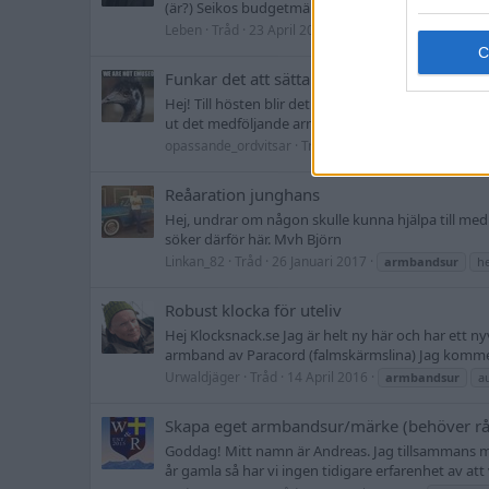
(är?) Seikos budgetmärke? Någon som har mer d
Leben
Tråd
23 April 2018
armbandsur
japan
Funkar det att sätta ett NATO-band på en
Hej! Till hösten blir det nog så att jag införskaff
ut det medföljande armbandet mot en NATO-rem, me
opassande_ordvitsar
Tråd
18 Februari 2017
arm
Reåaration junghans
Hej, undrar om någon skulle kunna hjälpa till med
söker därför här. Mvh Björn
Linkan_82
Tråd
26 Januari 2017
armbandsur
h
Robust klocka för uteliv
Hej Klocksnack.se Jag är helt ny här och har ett n
armband av Paracord (falmskärmslina) Jag kommer 
Urwaldjäger
Tråd
14 April 2016
armbandsur
a
Skapa eget armbandsur/märke (behöver rå
Goddag! Mitt namn är Andreas. Jag tillsammans me
år gamla så har vi ingen tidigare erfarenhet av att 