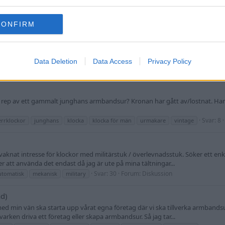
etaljer om märket? @yonsson ?
Svar: 6
Forum:
Kobra Kai
klocka
lorus
saippuakivikauppias
wristwatch
CONFIRM
 Nomos Metro?
ar en Metro 38 Datum stadtschwarz. Men, innan jag gör detta, har jag ett par f
n är inte helt säker på vilken bredd som passar bäst –...
Data Deletion
Data Access
Privacy Policy
Svar: 2
Forum:
Diskussion
bandsur
metro
nato
natoband
nomos
 rep av ett gammalt junghans armbandsur? Kronan har gått av/lostnat. Har k
Svar: 8
errklockor
junghans
klocka
klocka för män
urmakare
vintage
yvaknat intresse för klockor med militärstuk / överlevnadsstuk. Söker ett en
att använda det endast då jag är ute på mina tältningar...
Svar: 30
Forum:
Diskussion
utomatisk
mekanisk
military
d)
d min vän ska starta upp vårat egna företag där vi ska tillverka armbands
varken driva ett företag eller skapa armbandsur. Så jag tar...