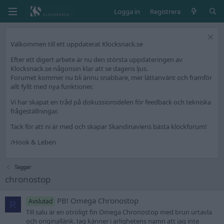
Logga in
Registrera
Välkommen till ett uppdaterat Klocksnack.se
Efter ett digert arbete är nu den största uppdateringen av
Klocksnack.se någonsin klar att se dagens ljus.
Forumet kommer nu bli ännu snabbare, mer lättanvänt och framför
allt fyllt med nya funktioner.
Vi har skapat en tråd på diskussionsdelen för feedback och tekniska
frågeställningar.
Tack för att ni är med och skapar Skandinaviens bästa klockforum!
/Hook & Leben
Taggar
chronostop
PB! Omega Chronostop
Avslutad
R
Till salu är en otroligt fin Omega Chronostop med brun urtavla
och originallänk. Jag känner i ärlighetens namn att jag inte