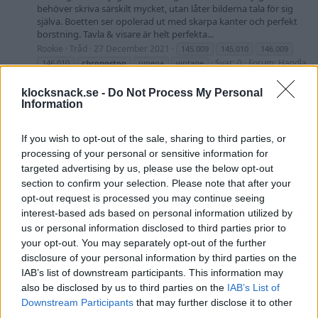
behöver skriva särskilt mycket, utan låter bilderna tala för sig
själva. Boetten ser opolerad ut med skarpa kanter och perfekt
borstning. Tavla & visare är helt perfekta...
Rookie
Tråd
27 December 2021
145.009
145.010
146.009
Svar: 0
Forum:
Handla
146.010
chronostop
omega
vintage
- Säljes, Bytes, Köpes
klocksnack.se -
Do Not Process My Personal
Information
Omega Chronostop ref. 145.009
Tillbakadragen
(nyservad, prissänkt)
Omega Chronostop Genêve, ref 145.009. Cal. 865 Ca 35mm
If you wish to opt-out of the sale, sharing to third parties, or
Helservice i februari 2021 av Omega-certifierad urmakare. 2 års
processing of your personal or sensitive information for
garanti, alla papper, specs och kvitton medföljer. Originaldelar
targeted advertising by us, please use the below opt-out
inklusive nytt omega-plexi. Kommer på ett oanvänt svart
section to confirm your selection. Please note that after your
racingläder (på bild). 18mm. Boetten har en del dings...
opt-out request is processed you may continue seeing
Corgi
Tråd
28 Maj 2021
Svar: 0
Forum:
chronostop
omega
interest-based ads based on personal information utilized by
Handla - Säljes, Bytes, Köpes
us or personal information disclosed to third parties prior to
your opt-out. You may separately opt-out of the further
Omega Seamaster Chronostop 145.007 -1968
Avslutad
disclosure of your personal information by third parties on the
Hej! Till salu är en fin och hyfsat ovanlig Omega Seamaster
IAB’s list of downstream participants. This information may
Chronostop ref 145.007 (41mm) Klockan har kollats av urmakare
och har inget servicebehov, går bra och allt är korrekt. Nollställer
also be disclosed by us to third parties on the
IAB’s List of
rätt, drar upp mjukt och är i allmänt bra skick. Glaset är original
Downstream Participants
that may further disclose it to other
med loggan inetsad i...
third parties.