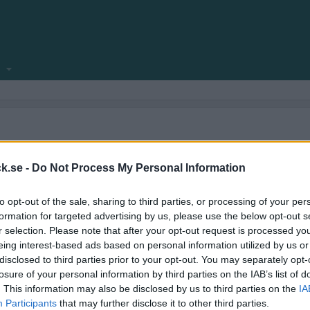
locksnack.se någonsin klar att se dagens ljus.
amför allt fyllt med nya funktioner.
k.se -
Do Not Process My Personal Information
ekniska frågeställningar.
to opt-out of the sale, sharing to third parties, or processing of your per
kforum!
formation for targeted advertising by us, please use the below opt-out s
r selection. Please note that after your opt-out request is processed y
eing interest-based ads based on personal information utilized by us or
disclosed to third parties prior to your opt-out. You may separately opt-
losure of your personal information by third parties on the IAB’s list of
. This information may also be disclosed by us to third parties on the
IA
Participants
that may further disclose it to other third parties.