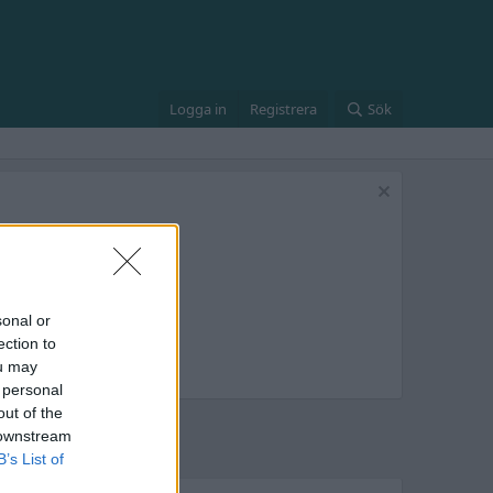
Logga in
Registrera
Sök
sonal or
ection to
ou may
 personal
out of the
 downstream
B’s List of