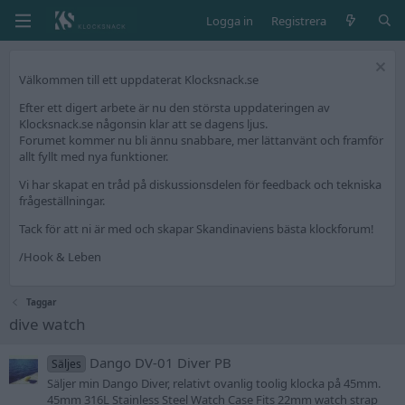
Logga in
Registrera
Välkommen till ett uppdaterat Klocksnack.se
Efter ett digert arbete är nu den största uppdateringen av
Klocksnack.se någonsin klar att se dagens ljus.
Forumet kommer nu bli ännu snabbare, mer lättanvänt och framför
allt fyllt med nya funktioner.
Vi har skapat en tråd på diskussionsdelen för feedback och tekniska
frågeställningar.
Tack för att ni är med och skapar Skandinaviens bästa klockforum!
/Hook & Leben
Taggar
dive watch
Dango DV-01 Diver PB
Säljes
Säljer min Dango Diver, relativt ovanlig toolig klocka på 45mm.
45mm 316L Stainless Steel Watch Case Fits 22mm watch strap