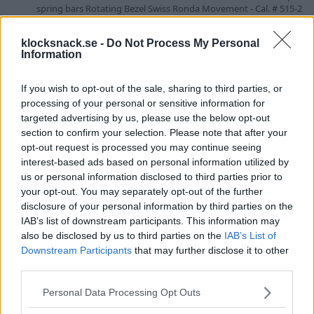
spring bars Rotating Bezel Swiss Ronda Movement - Cal. # 515-2
Battery: 371 - 1.5V - 45 Month Battery Life Sapphire Crystal
Ventilated Silicone Sport Strap with Stainless...
klocksnack.se -
Do Not Process My Personal
Jimmy_Vegas
Tråd
3 Augusti 2025
dango
dive
watch
Information
Svar: 0
Forum:
Handla - Säljes, Bytes, Köpes
tooldiver
If you wish to opt-out of the sale, sharing to third parties, or
SEIKO SNE499P1 PADI Solarpower Tonfisk
Avslutad
processing of your personal or sensitive information for
NYA BILDER
targeted advertising by us, please use the below opt-out
Blir inte mycket mer sommar och badklocka än så här!
section to confirm your selection. Please note that after your
Solcellsdriven PADI Tonfisk i ett mycket fint skick. Inga skador
opt-out request is processed you may continue seeing
eller repor möjligtvis damm men det är nog allt, Fullset med ifyllt
cert från juli -20. Söndagspris, bara 2200:- inkl skicka lätt!!
interest-based ads based on personal information utilized by
https://klocksnack.se/threads/brogin.141573/...
us or personal information disclosed to third parties prior to
Brogin
Tråd
26 Maj 2021
dive
watch
padi
seiko
your opt-out. You may separately opt-out of the further
Svar: 0
seiko prospex
seikopadi
solarpowerd
tonfisk
tuna
disclosure of your personal information by third parties on the
Forum:
Handla - Säljes, Bytes, Köpes
IAB’s list of downstream participants. This information may
also be disclosed by us to third parties on the
IAB’s List of
*Prisbump* Certina DS PH200M (tidigare
Tillbakadragen
Downstream Participants
that may further disclose it to other
3500 SEK)
third parties.
Fullset med låda. Allt fungerar som det ska och den håller tiden
riktigt bra! Den har några synliga märken på glaset som kan
Please note that this website/app uses one or more Google
Personal Data Processing Opt Outs
poleras bort, (Glaset är av Hesalite) NATO-bandet är oanvänt.
services and may gather and store information including but