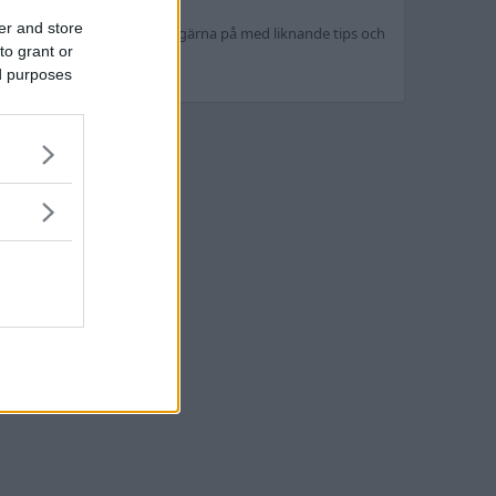
er and store
eceptet som jag använder. Fyll gärna på med liknande tips och
to grant or
ed purposes