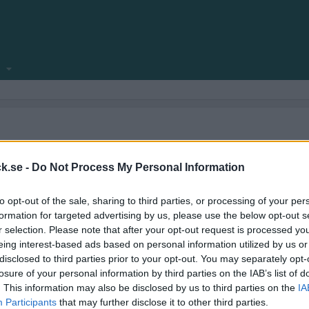
locksnack.se någonsin klar att se dagens ljus.
amför allt fyllt med nya funktioner.
k.se -
Do Not Process My Personal Information
ekniska frågeställningar.
to opt-out of the sale, sharing to third parties, or processing of your per
kforum!
formation for targeted advertising by us, please use the below opt-out s
r selection. Please note that after your opt-out request is processed y
eing interest-based ads based on personal information utilized by us or
disclosed to third parties prior to your opt-out. You may separately opt-
losure of your personal information by third parties on the IAB’s list of
. This information may also be disclosed by us to third parties on the
IA
Participants
that may further disclose it to other third parties.