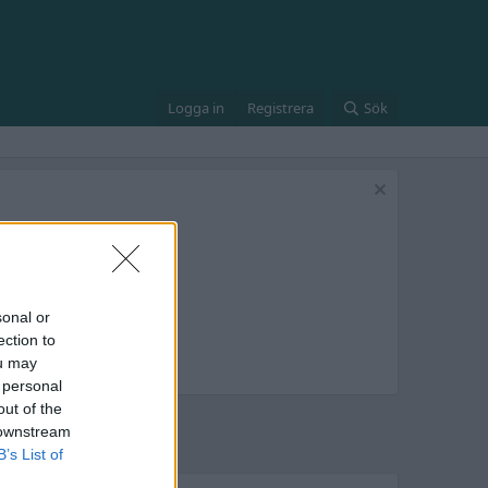
Logga in
Registrera
Sök
sonal or
ection to
ou may
 personal
out of the
 downstream
B’s List of