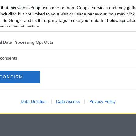
 that this website/app uses one or more Google services and may gath
er att ha blivit tillfråga sjuttioelvagånger här på forumet så lägger jag ut r
including but not limited to your visit or usage behaviour. You may click 
ill det med någon jävla mandelmjölk och bregott så...
 to Google and its third-party tags to use your data for below specifi
Svar: 25
Forum:
Lifestyle
agrad
lifestyle
rom
ogle consent section.
l Data Processing Opt Outs
consents
CONFIRM
Data Deletion
Data Access
Privacy Policy