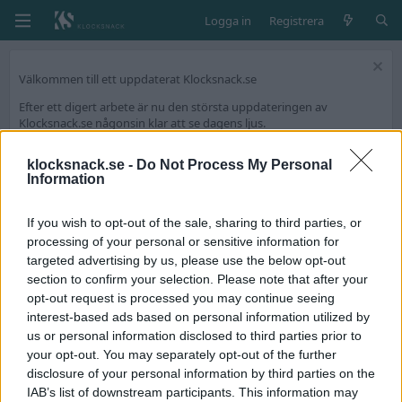
Logga in
Registrera
Välkommen till ett uppdaterat Klocksnack.se
Efter ett digert arbete är nu den största uppdateringen av
Klocksnack.se någonsin klar att se dagens ljus.
Forumet kommer nu bli ännu snabbare, mer lättanvänt och framför
allt fyllt med nya funktioner.
klocksnack.se -
Do Not Process My Personal
Information
Vi har skapat en tråd på diskussionsdelen för feedback och tekniska
frågeställningar.
If you wish to opt-out of the sale, sharing to third parties, or
Tack för att ni är med och skapar Skandinaviens bästa klockforum!
processing of your personal or sensitive information for
/Hook & Leben
targeted advertising by us, please use the below opt-out
section to confirm your selection. Please note that after your
opt-out request is processed you may continue seeing
Taggar
interest-based ads based on personal information utilized by
golf challange
us or personal information disclosed to third parties prior to
your opt-out. You may separately opt-out of the further
NOS Citizen Golf Challange och Amplitud.
disclosure of your personal information by third parties on the
Köpte en NOS Citizen Golf Challange för något år sedan som jag
IAB’s list of downstream participants. This information may
inte vågat sätta mejseln i innan jag skaffat mig tillräckligt med