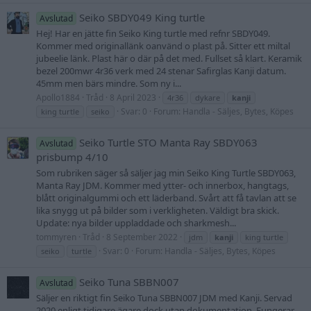
Seiko SBDY049 King turtle
Avslutad
Hej! Har en jätte fin Seiko King turtle med refnr SBDY049.
Kommer med originallänk oanvänd o plast på. Sitter ett miltal
jubeelie länk. Plast här o där på det med. Fullset så klart. Keramik
bezel 200mwr 4r36 verk med 24 stenar Safirglas Kanji datum.
45mm men bärs mindre. Som ny i...
Apollo1884
Tråd
8 April 2023
4r36
dykare
kanji
Svar: 0
Forum:
Handla - Säljes, Bytes, Köpes
king turtle
seiko
Seiko Turtle STO Manta Ray SBDY063
Avslutad
prisbump 4/10
Som rubriken säger så säljer jag min Seiko King Turtle SBDY063,
Manta Ray JDM. Kommer med ytter- och innerbox, hangtags,
blått originalgummi och ett läderband. Svårt att få tavlan att se
lika snygg ut på bilder som i verkligheten. Väldigt bra skick.
Update: nya bilder uppladdade och sharkmesh...
tommyren
Tråd
8 September 2022
jdm
kanji
king turtle
Svar: 0
Forum:
Handla - Säljes, Bytes, Köpes
seiko
turtle
Seiko Tuna SBBN007
Avslutad
Säljer en riktigt fin Seiko Tuna SBBN007 JDM med Kanji. Servad
2020 enligt tidigare ägare dock utan dokumentation. Fungerar