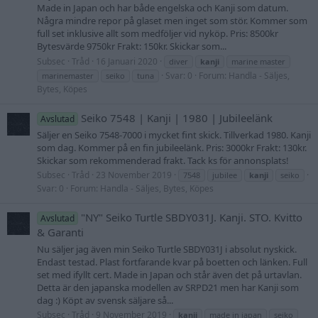
Made in Japan och har både engelska och Kanji som datum.
Några mindre repor på glaset men inget som stör. Kommer som
full set inklusive allt som medföljer vid nyköp. Pris: 8500kr
Bytesvärde 9750kr Frakt: 150kr. Skickar som...
Subsec
Tråd
16 Januari 2020
diver
kanji
marine master
Svar: 0
Forum:
Handla - Säljes,
marinemaster
seiko
tuna
Bytes, Köpes
Seiko 7548 | Kanji | 1980 | Jubileelänk
Avslutad
Säljer en Seiko 7548-7000 i mycket fint skick. Tillverkad 1980. Kanji
som dag. Kommer på en fin jubileelänk. Pris: 3000kr Frakt: 130kr.
Skickar som rekommenderad frakt. Tack ks för annonsplats!
Subsec
Tråd
23 November 2019
7548
jubilee
kanji
seiko
Svar: 0
Forum:
Handla - Säljes, Bytes, Köpes
"NY" Seiko Turtle SBDY031J. Kanji. STO. Kvitto
Avslutad
& Garanti
Nu säljer jag även min Seiko Turtle SBDY031J i absolut nyskick.
Endast testad. Plast fortfarande kvar på boetten och länken. Full
set med ifyllt cert. Made in Japan och står även det på urtavlan.
Detta är den japanska modellen av SRPD21 men har Kanji som
dag :) Köpt av svensk säljare så...
Subsec
Tråd
9 November 2019
kanji
made in japan
seiko