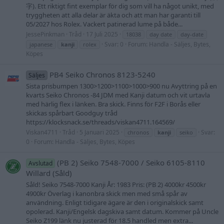
字). Ett riktigt fint exemplar för dig som vill ha något unikt, med
tryggheten att alla delar är äkta och att man har garanti till
05/2027 hos Rolex. Vackert patinerad lume på både...
JessePinkman
Tråd
17 Juli 2025
18038
day date
day-date
Svar: 0
Forum:
Handla - Säljes, Bytes,
japanese
kanji
rolex
Köpes
PB4 Seiko Chronos 8123-5240
Säljes
Sista prisbumpen 1300>1200>1100>1000>900 nu Avyttring på en
kvarts Seiko Chronos -84 JDM med Kanji datum och vit urtavla
med härlig flex i länken. Bra skick. Finns för F2F i Borås eller
skickas spårbart Goodguy tråd
https://klocksnack.se/threads/viskan4711.164569/
Viskan4711
Tråd
5 Januari 2025
Svar:
chronos
kanji
seiko
0
Forum:
Handla - Säljes, Bytes, Köpes
(PB 2) Seiko 7548-7000 / Seiko 6105-8110
Avslutad
Willard (Såld)
Såld! Seiko 7548-7000 Kanji År: 1983 Pris: (PB 2) 4000kr 4500kr
4900kr Överlag i kanonbra skick men med små spår av
användning. Enligt tidigare ägare är den i originalskick samt
opolerad. Kanji/Engelsk dagskiva samt datum. Kommer på Uncle
Seiko Z199 länk nu justerad för 18.5 handled men extra...