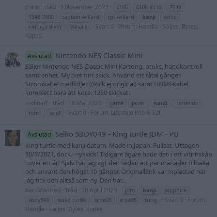
Zorin
Tråd
3 November 2023
6105
6105-8110
7548
7548-7000
captain willard
cpt willard
kanji
seiko
Svar: 0
Forum:
Handla - Säljes, Bytes,
vintage diver
willard
Köpes
Nintendo NES Classic Mini
Avslutad
Säljer Nintendo NES Classic Mini Kartong, bruks, handkontroll
samt enhet. Mycket fint skick. Använd ett fåtal gånger.
Strömkabel medföljer (dock ej original) samt HDMI-kabel,
komplett bara att köra. 1250 skickat!
molinari
Tråd
18 Maj 2023
game
japan
kanji
nintendo
Svar: 0
Forum:
Lifestyle Köp & Sälj
retro
spel
Seiko SBDY049 - King turtle JDM - PB
Avslutad
King turtle med kanji datum. Made in Japan. Fullset. Uttagen
30/7/2021, dock i nyskick! Tidigare ägare hade den i ett vitrinskåp
i över ett år! Själv har jag ägt den sedan ett par månader tillbaka
och använt den högst 10 gånger. Originallänk var inplastad när
jag fick den alltså som ny. Den har...
Karl Manfred
Tråd
18 April 2023
jdm
kanji
sapphire
Svar: 0
Forum:
sbdy049
seiko turtle
srpe03
srpe05
tung
Handla - Säljes, Bytes, Köpes