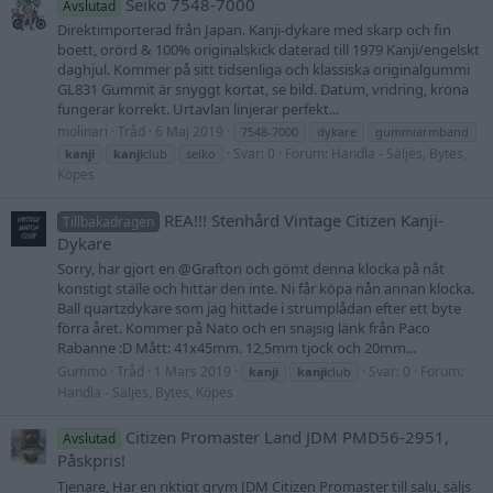
Seiko 7548-7000
Avslutad
Direktimporterad från Japan. Kanji-dykare med skarp och fin
boett, orörd & 100% originalskick daterad till 1979 Kanji/engelskt
daghjul. Kommer på sitt tidsenliga och klassiska originalgummi
GL831 Gummit är snyggt kortat, se bild. Datum, vridring, krona
fungerar korrekt. Urtavlan linjerar perfekt...
molinari
Tråd
6 Maj 2019
7548-7000
dykare
gummiarmband
Svar: 0
Forum:
Handla - Säljes, Bytes,
kanji
kanji
club
seiko
Köpes
REA!!! Stenhård Vintage Citizen Kanji-
Tillbakadragen
Dykare
Sorry, har gjort en @Grafton och gömt denna klocka på nåt
konstigt ställe och hittar den inte. Ni får köpa nån annan klocka.
Ball quartzdykare som jag hittade i strumplådan efter ett byte
förra året. Kommer på Nato och en snajsig länk från Paco
Rabanne :D Mått: 41x45mm. 12,5mm tjock och 20mm...
Gummo
Tråd
1 Mars 2019
Svar: 0
Forum:
kanji
kanji
club
Handla - Säljes, Bytes, Köpes
Citizen Promaster Land JDM PMD56-2951,
Avslutad
Påskpris!
Tjenare, Har en riktigt grym JDM Citizen Promaster till salu, säljs