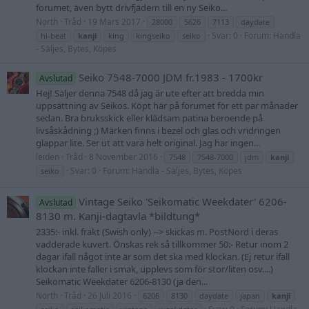
forumet, även bytt drivfjädern till en ny Seiko...
North
Tråd
19 Mars 2017
28000
5626
7113
daydate
Svar: 0
Forum:
Handla
hi-beat
kanji
king
kingseiko
seiko
- Säljes, Bytes, Köpes
Seiko 7548-7000 JDM fr.1983 - 1700kr
Avslutad
Hej! Säljer denna 7548 då jag är ute efter att bredda min
uppsättning av Seikos. Köpt här på forumet för ett par månader
sedan. Bra bruksskick eller klädsam patina beroende på
livsåskådning ;) Märken finns i bezel och glas och vridringen
glappar lite. Ser ut att vara helt original. Jag har ingen...
leiden
Tråd
8 November 2016
7548
7548-7000
jdm
kanji
Svar: 0
Forum:
Handla - Säljes, Bytes, Köpes
seiko
Vintage Seiko 'Seikomatic Weekdater' 6206-
Avslutad
8130 m. Kanji-dagtavla *bildtung*
2335:- inkl. frakt (Swish only) --> skickas m. PostNord i deras
vadderade kuvert. Önskas rek så tillkommer 50:- Retur inom 2
dagar ifall något inte är som det ska med klockan. (Ej retur ifall
klockan inte faller i smak, upplevs som för stor/liten osv....)
Seikomatic Weekdater 6206-8130 (ja den...
North
Tråd
26 Juli 2016
6206
8130
daydate
japan
kanji