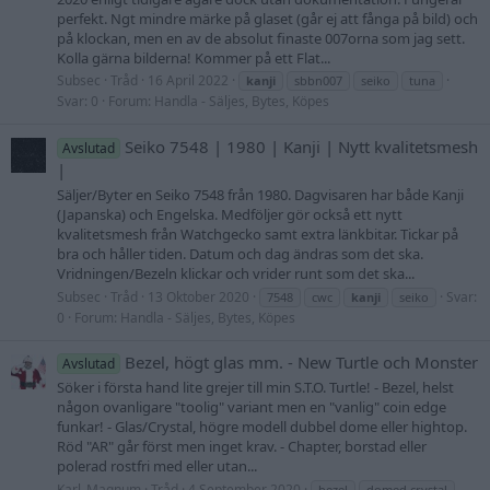
perfekt. Ngt mindre märke på glaset (går ej att fånga på bild) och
på klockan, men en av de absolut finaste 007orna som jag sett.
Kolla gärna bilderna! Kommer på ett Flat...
Subsec
Tråd
16 April 2022
kanji
sbbn007
seiko
tuna
Svar: 0
Forum:
Handla - Säljes, Bytes, Köpes
Seiko 7548 | 1980 | Kanji | Nytt kvalitetsmesh
Avslutad
|
Säljer/Byter en Seiko 7548 från 1980. Dagvisaren har både Kanji
(Japanska) och Engelska. Medföljer gör också ett nytt
kvalitetsmesh från Watchgecko samt extra länkbitar. Tickar på
bra och håller tiden. Datum och dag ändras som det ska.
Vridningen/Bezeln klickar och vrider runt som det ska...
Subsec
Tråd
13 Oktober 2020
Svar:
7548
cwc
kanji
seiko
0
Forum:
Handla - Säljes, Bytes, Köpes
Bezel, högt glas mm. - New Turtle och Monster
Avslutad
Söker i första hand lite grejer till min S.T.O. Turtle! - Bezel, helst
någon ovanligare "toolig" variant men en "vanlig" coin edge
funkar! - Glas/Crystal, högre modell dubbel dome eller hightop.
Röd "AR" går först men inget krav. - Chapter, borstad eller
polerad rostfri med eller utan...
Karl_Magnum
Tråd
4 September 2020
bezel
domed crystal