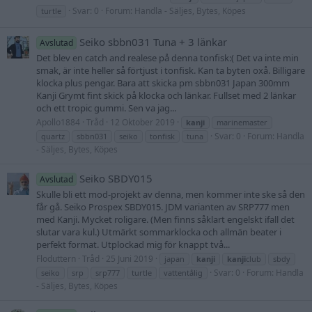
Svar: 0
Forum:
Handla - Säljes, Bytes, Köpes
turtle
Seiko sbbn031 Tuna + 3 länkar
Avslutad
Det blev en catch and realese på denna tonfisk:( Det va inte min
smak, är inte heller så förtjust i tonfisk. Kan ta byten oxå. Billigare
klocka plus pengar. Bara att skicka pm sbbn031 Japan 300mm
Kanji Grymt fint skick på klocka och länkar. Fullset med 2 länkar
och ett tropic gummi. Sen va jag...
Apollo1884
Tråd
12 Oktober 2019
kanji
marinemaster
Svar: 0
Forum:
Handla
quartz
sbbn031
seiko
tonfisk
tuna
- Säljes, Bytes, Köpes
Seiko SBDY015
Avslutad
Skulle bli ett mod-projekt av denna, men kommer inte ske så den
får gå. Seiko Prospex SBDY015. JDM varianten av SRP777 men
med Kanji. Mycket roligare. (Men finns såklart engelskt ifall det
slutar vara kul.) Utmärkt sommarklocka och allmän beater i
perfekt format. Utplockad mig för knappt två...
Floduttern
Tråd
25 Juni 2019
japan
kanji
kanji
club
sbdy
Svar: 0
Forum:
Handla
seiko
srp
srp777
turtle
vattentålig
- Säljes, Bytes, Köpes