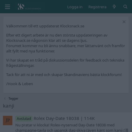
Logga in
Registrera
Välkommen till ett uppdaterat Klocksnack.se
Efter ett digert arbete är nu den största uppdateringen av
Klocksnack.se någonsin klar att se dagens ljus.
Forumet kommer nu bli ännu snabbare, mer lättanvänt och framför
allt fyllt med nya funktioner.
Vi har skapat en tråd på diskussionsdelen för feedback och tekniska
frågeställningar.
Tack för att ni är med och skapar Skandinaviens bästa klockforum!
/Hook & Leben
Taggar
kanji
Rolex Day-Date 18038 | 114K
Avslutad
Nu pratar vi klocka! Rolex-nyservad Day-Date 18038 med
champagne-tavla och japansk dag-skiva (även känt som kanji (漢