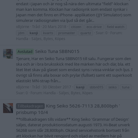
endast i Japan och är nog så nära den ultimata ”field”-klockan
man kan komma. Klockan har radiosynk som endast synkar i
Japan men det finns en iPhone- applikation (JJY Simulator) som
simulerar radiosignalen via ljud så det går...
xBjörne
Tråd
20 Mars 2018
citizen
eco-drive
field watch
Svar: 0
Forum:
jdm
kanji
kvarts
promaster
quartz
Handla - Säljes, Bytes, Köpes
Seiko Tuna SBBN015
Avslutad
Tjenare, Har en Seiko Tuna SBBN015 till salu. Fungerar som den
ska och är i bra bruksskick med lite märken här och där, bla. ett
litet litet skav på glaset som endast syns i vissa vinklar och ljus. I
övrigt så finns alla boxar och prylar (fullset) samt ett superkoolt
elastiskt MN-strap från...
xBjörne
Tråd
30 Oktober 2017
kanji
sbbn015
seiko
tuna
Svar: 0
Forum:
Handla - Säljes, Bytes, Köpes
King Seiko 5626-7113 28,800bph '
Tillbakadragen
prisbump 10/4
**tillbakadragen tills vidare** King Seiko 'Grammar of Design'
säljes, daterat produktionsdatum augusti 1973. Hi-Beat urverk
5626B som slår 28,800bph. Okänd servicehistorik bortsett från
att klockan har blivit rengjord och oljad av medlem här på