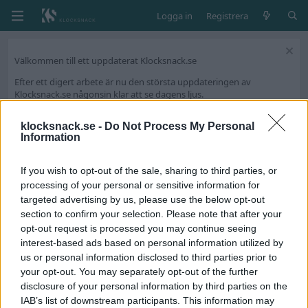
Logga in
Registrera
Välkommen till ett uppdaterat Klocksnack.se
Efter ett digert arbete är nu den största uppdateringen av
Klocksnack.se någonsin klar att se dagens ljus.
Forumet kommer nu bli ännu snabbare, mer lättanvänt och framför
allt fyllt med nya funktioner.
klocksnack.se -
Do Not Process My Personal
Information
Vi har skapat en tråd på diskussionsdelen för feedback och tekniska
frågeställningar.
If you wish to opt-out of the sale, sharing to third parties, or
Tack för att ni är med och skapar Skandinaviens bästa klockforum!
processing of your personal or sensitive information for
/Hook & Leben
targeted advertising by us, please use the below opt-out
section to confirm your selection. Please note that after your
opt-out request is processed you may continue seeing
Taggar
interest-based ads based on personal information utilized by
#köpråd
us or personal information disclosed to third parties prior to
your opt-out. You may separately opt-out of the further
Köpråd till min första klocka
A
disclosure of your personal information by third parties on the
Tjena! Mitt intresse av klockor växer alltmer och jag har nu
IAB’s list of downstream participants. This information may
bestämt mig för att köpa en! Är fortfarande hyfsat okunnig och