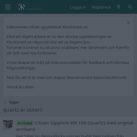
Logga in
Registrera
Välkommen till ett uppdaterat Klocksnack.se
Efter ett digert arbete är nu den största uppdateringen av
Klocksnack.se någonsin klar att se dagens ljus.
Forumet kommer nu bli ännu snabbare, mer lättanvänt och framför
allt fyllt med nya funktioner.
Vi har skapat en tråd på diskussionsdelen för feedback och tekniska
frågeställningar.
Tack för att ni är med och skapar Skandinaviens bästa klockforum!
/Hook & Leben
Taggar
quartz är skiten!
Citizen Sapphire WR 100 (Quartz) med original
Avslutad
armband
Hej! Säljer nu denna klocka som jag budat hem nyligen från