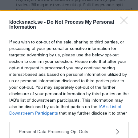
tradera föll mig inte i smaken riktigt. Fullt fungerande, nytt
batteri. Diameter exklusive krona: ca 37,5 mm Finns diverse små
märken. Urtavla, boett och urverk samt armband är märkta
Citizen. Skick enligt bilder - fantastiskt fint...
klocksnack.se -
Do Not Process My Personal
Information
Watchwatcher85
Tråd
14 September 2021
citizen
Svar: 0
Forum:
Handla - Säljes, Bytes, Köpes
quartz
är
skiten!
If you wish to opt-out of the sale, sharing to third parties, or
Seiko 009-sna411
Avslutad
processing of your personal or sensitive information for
Hej! Har 2 st seiko som ligger i lådan. Klockorna behöver vell inte
targeted advertising by us, please use the below opt-out
så stora presentationer här:) Nr1 Seiko 009j med en jubilee länk
section to confirm your selection. Please note that after your
på. Fint skick. Länken kommer utan extra länkar och är ca 18cm.
opt-out request is processed you may continue seeing
Enbart klockan och länk och låda. Köpt här på forumet. Ett
interest-based ads based on personal information utilized by
marinblått gummiband följer ingår...
us or personal information disclosed to third parties prior to
Apollo1884
Tråd
23 September 2018
009j
dykare
your opt-out. You may separately opt-out of the further
fliegerchronograph
flightmaster
pepsi-dykare
quartz
disclosure of your personal information by third parties on the
Svar: 0
Forum:
Handla - Säljes, Bytes,
quartz
är
skiten!
seiko
IAB’s list of downstream participants. This information may
Köpes
also be disclosed by us to third parties on the
IAB’s List of
Downstream Participants
that may further disclose it to other
Batteri-Rensning, Glycine "Dressdykare" kvar,
Avslutad
third parties.
prisdump 16/3
Rensar lite i quartzlådan då den växt sig lite stor på senaste. Alla
Please note that this website/app uses one or more Google
Personal Data Processing Opt Outs
priser är inkl. frakt i postens blåa, önskas rek tillkommer en
services and may gather and store information including but