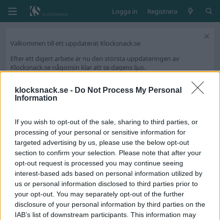
Logga in
Registrera
Välkommen till ett uppdaterat Klocksnack.se
Efter ett digert arbete är nu den största uppdateringen av
Klocksnack.se någonsin klar att se dagens ljus.
Forumet kommer nu bli ännu snabbare, mer lättanvänt och framför
allt fyllt med nya funktioner.
klocksnack.se -
Do Not Process My Personal
Information
Vi har skapat en tråd på diskussionsdelen för feedback och tekniska
frågeställningar.
If you wish to opt-out of the sale, sharing to third parties, or
Tack för att ni är med och skapar Skandinaviens bästa klockforum!
processing of your personal or sensitive information for
/Hook & Leben
targeted advertising by us, please use the below opt-out
section to confirm your selection. Please note that after your
opt-out request is processed you may continue seeing
Taggar
interest-based ads based on personal information utilized by
rek
us or personal information disclosed to third parties prior to
your opt-out. You may separately opt-out of the further
Postnords villkor
disclosure of your personal information by third parties on the
En riktigt trist tråd, men förhoppningsvis så kan den rädda
IAB’s list of downstream participants. This information may
någon från att göra bort sig såsom jag gjort! Det hela började