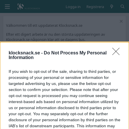
Logga in
Registrera
Välkommen till ett uppdaterat Klocksnack.se
Efter ett digert arbete är nu den största uppdateringen av
Klocksnack.se någonsin klar att se dagens ljus.
Forumet kommer nu bli ännu snabbare, mer lättanvänt och framför
allt fyllt med nya funktioner.
klocksnack.se -
Do Not Process My Personal
Information
Vi har skapat en tråd på diskussionsdelen för feedback och tekniska
frågeställningar.
If you wish to opt-out of the sale, sharing to third parties, or
Tack för att ni är med och skapar Skandinaviens bästa klockforum!
processing of your personal or sensitive information for
/Hook & Leben
targeted advertising by us, please use the below opt-out
section to confirm your selection. Please note that after your
opt-out request is processed you may continue seeing
Taggar
interest-based ads based on personal information utilized by
sportura
us or personal information disclosed to third parties prior to
your opt-out. You may separately opt-out of the further
Seiko Sportura SNAE69P1
Avslutad
disclosure of your personal information by third parties on the
Hej, säljer en Seiko Sportura alarm kronograf med ref. SNAE69P1.
IAB’s list of downstream participants. This information may
Klockan är sparsamt använd, finns inga större report eller dings