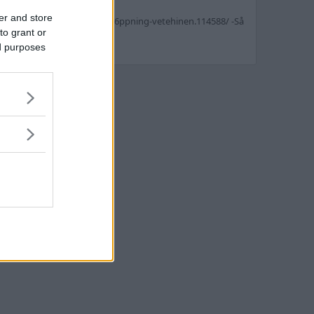
er and store
neva-tr%C3%A5den-paket%C3%B6ppning-vetehinen.114588/ -Så
to grant or
ed purposes