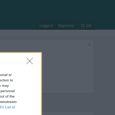
Logga in
Registrera
Sök
sonal or
ection to
ou may
 personal
out of the
 downstream
B’s List of