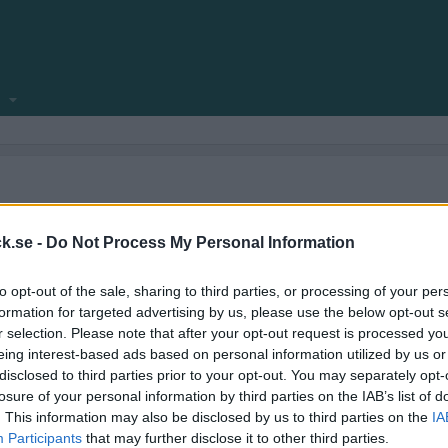
locksnack.se någonsin klar att se dagens ljus.
amför allt fyllt med nya funktioner.
k.se -
Do Not Process My Personal Information
ekniska frågeställningar.
to opt-out of the sale, sharing to third parties, or processing of your per
kforum!
formation for targeted advertising by us, please use the below opt-out s
r selection. Please note that after your opt-out request is processed y
eing interest-based ads based on personal information utilized by us or
disclosed to third parties prior to your opt-out. You may separately opt-
losure of your personal information by third parties on the IAB’s list of
. This information may also be disclosed by us to third parties on the
IA
Participants
that may further disclose it to other third parties.