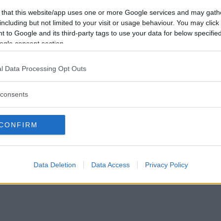
 that this website/app uses one or more Google services and may gath
till Paketöppning https://klocksnack.se/threads/s-u-f-helsinki-by-sarpa
including but not limited to your visit or usage behaviour. You may click 
t han skulle ha vägarna förbi Stockholm, så vi bestämde för att mötas...
 to Google and its third-party tags to use your data for below specifi
Svar: 12
Forum:
Diskussion
hinen
ogle consent section.
l Data Processing Opt Outs
consents
CONFIRM
Data Deletion
Data Access
Privacy Policy