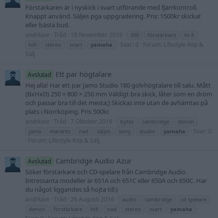
Förstärkaren är i nyskick i svart utförande med fjärrkontroll.
Knappt använd. Säljes pga uppgradering. Pris: 1500kr skickat
eller bästa bud.
andrkavr
Tråd
18 November 2016
500
förstärkare
hi-fi
Svar: 0
Forum:
Lifestyle Köp &
hifi
stereo
svart
yamaha
Sälj
Ett par högtalare
Avslutad
Hej alla! Har ett par Jamo Studio 180 golvhögtalare till salu. Mått
(BxHxD) 250 × 800 × 250 mm Väldigt bra skick, låter som en dröm
och passar bra till det mesta;) Skickas inte utan de avhämtas på
plats i Norrköping. Pris 500kr.
andrkavr
Tråd
7 Oktober 2016
bytes
cambridge
denon
Svar: 0
jamo
marantz
nad
säljes
sony
studio
yamaha
Forum:
Lifestyle Köp & Sälj
Cambridge Audio Azur
Avslutad
Söker förstärkare och CD-spelare från Cambridge Audio.
Intressanta modeller är 651A och 651C eller 650A och 650C. Har
du något liggandes så hojta till:)
andrkavr
Tråd
26 Augusti 2016
audio
cambridge
cd spelare
denon
förstärkare
hifi
nad
stereo
svart
yamaha