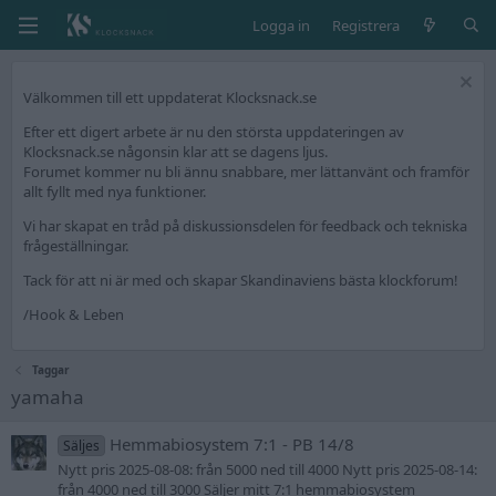
Logga in
Registrera
Välkommen till ett uppdaterat Klocksnack.se
Efter ett digert arbete är nu den största uppdateringen av
Klocksnack.se någonsin klar att se dagens ljus.
Forumet kommer nu bli ännu snabbare, mer lättanvänt och framför
allt fyllt med nya funktioner.
Vi har skapat en tråd på diskussionsdelen för feedback och tekniska
frågeställningar.
Tack för att ni är med och skapar Skandinaviens bästa klockforum!
/Hook & Leben
Taggar
yamaha
Hemmabiosystem 7:1 - PB 14/8
Säljes
Nytt pris 2025-08-08: från 5000 ned till 4000 Nytt pris 2025-08-14:
från 4000 ned till 3000 Säljer mitt 7:1 hemmabiosystem