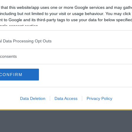
 that this website/app uses one or more Google services and may gath
kforum!
including but not limited to your visit or usage behaviour. You may click 
 to Google and its third-party tags to use your data for below specifi
ogle consent section.
0040)
l Data Processing Opt Outs
nsert
kermit
seiko
skx031
skx033
consents
CONFIRM
ka kalla det) till en Seiko - SKX031 (7S26-0040)
anet ocean) insert som passar till skx031
gandes!
Data Deletion
Data Access
Privacy Policy