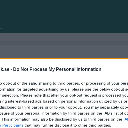
att ta en extra titt på reglerna för de olika forumdelarna.
r. Det är gratis att annonsera hos oss, men vi tänker att det är trevligt om m
k.se -
Do Not Process My Personal Information
to opt-out of the sale, sharing to third parties, or processing of your per
formation for targeted advertising by us, please use the below opt-out s
r selection. Please note that after your opt-out request is processed y
eing interest-based ads based on personal information utilized by us or
disclosed to third parties prior to your opt-out. You may separately opt-
locksnack.se någonsin klar att se dagens ljus.
losure of your personal information by third parties on the IAB’s list of
amför allt fyllt med nya funktioner.
. This information may also be disclosed by us to third parties on the
IA
Participants
that may further disclose it to other third parties.
ekniska frågeställningar.