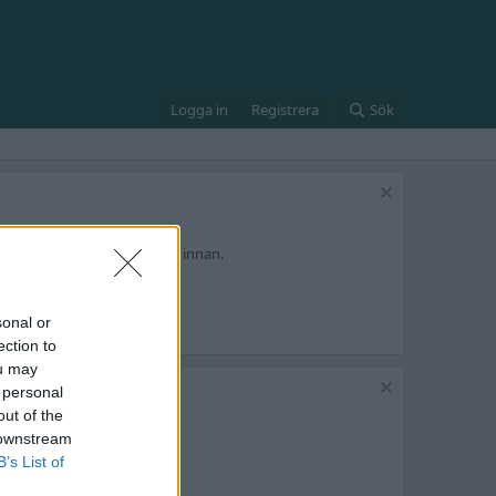
Logga in
Registrera
Sök
an bidragit lite till forumet innan.
sonal or
ection to
ou may
 personal
out of the
 downstream
B’s List of