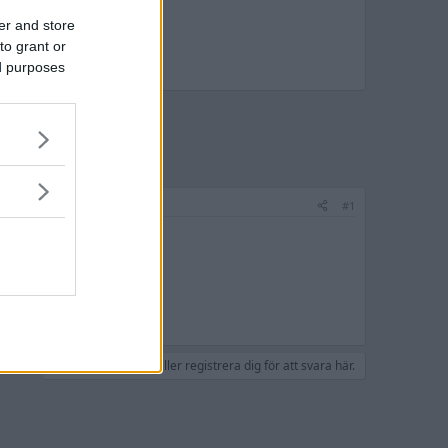
er and store
to grant or
ed purposes
#1
Du måste logga in eller registrera dig för att svara här.