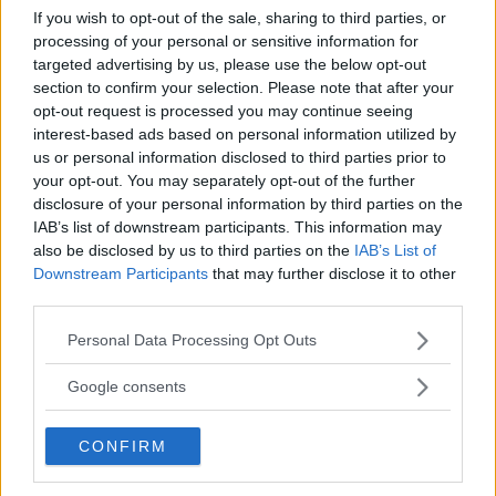
Basic
If you wish to opt-out of the sale, sharing to third parties, or
processing of your personal or sensitive information for
targeted advertising by us, please use the below opt-out
18 Juli 2021
#1
section to confirm your selection. Please note that after your
Hej!
opt-out request is processed you may continue seeing
Behöver inspiration till nästa klockköp. Vill ha en vintage racing klocka.
interest-based ads based on personal information utilized by
Så bomba med bilder på era.
us or personal information disclosed to third parties prior to
your opt-out. You may separately opt-out of the further
theargonaut
R
disclosure of your personal information by third parties on the
e
a
IAB’s list of downstream participants. This information may
SeikoZ
c
also be disclosed by us to third parties on the
IAB’s List of
t
Diamant
2-Faktor
i
Downstream Participants
that may further disclose it to other
o
third parties.
n
18 Juli 2021
s
#2
Please note that this website/app uses one or more Google
:
Personal Data Processing Opt Outs
Den stora vintage kronograftråden
services and may gather and store information including but
Med bakgrund av alla fina kronografer som finns på forumet tänkte jag att vi
not limited to your visit or usage behaviour. You may click to
Google consents
samlar så mycket av det som möjligt i den här (förhoppningsvis) stora
grant or deny consent to Google and its third-party tags to
kronograftråden. Här kan vi kronografnördar gotta oss i bilder,
use your data for below specified purposes in below Google
frågeställningar samt allmänt nörderi:) Jag börjar med mina nuvarande
CONFIRM
kronisar.
consent section.
klocksnack.se