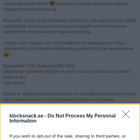
inte en Square G-SHOCK
dessutom med den skarpaste negativa
displayen man kan önska sig.
Bluetooth, Tough Solar, Multiband, tidsvisning i alla lägen och en väldigt
reptålig länk som är busenkel att justera längden på tack vare sina
bandstift för att bara nämna några av specarna.
Fullset, köpt i Sverige i nov 2018 vilket bör innebära garanti i några
månader till (som om det skulle behövas på en klocka av denna kaliber
).
Bytesvärde:
3200:-
(tidigare 3300, 3400)
Säljpris: Kan självfallet bli lägre än ovan (inklusive Skicka lätt spårbart)
Swish är bra
Inga returer
Skicket är väldigt bra, en liten hairline i en halvbåge på bezeln som bara
syns i vissa vinklar och som jag fångat på någon av bilderna.
Varför?!
klocksnack.se -
Do Not Process My Personal
Har fått nya idéer och är främst ute efter att byta rakt av mot en likadan
Information
silverstålis i motsvarande skick.
Tack än en gång till KS för möjligheten och ett ypperligt klockforum
If you wish to opt-out of the sale, sharing to third parties, or