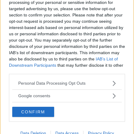
processing of your personal or sensitive information for
targeted advertising by us, please use the below opt-out
section to confirm your selection. Please note that after your
opt-out request is processed you may continue seeing
interest-based ads based on personal information utilized by
us or personal information disclosed to third parties prior to
your opt-out. You may separately opt-out of the further
disclosure of your personal information by third parties on the
IAB’s list of downstream participants. This information may
also be disclosed by us to third parties on the
IAB’s List of
Downstream Participants
that may further disclose it to other
third parties.
Please note that this website/app uses one or more Google
Personal Data Processing Opt Outs
services and may gather and store information including but
not limited to your visit or usage behaviour. You may click to
Google consents
grant or deny consent to Google and its third-party tags to
use your data for below specified purposes in below Google
CONFIRM
consent section.
Data Deletion
Data Access
Privacy Policy