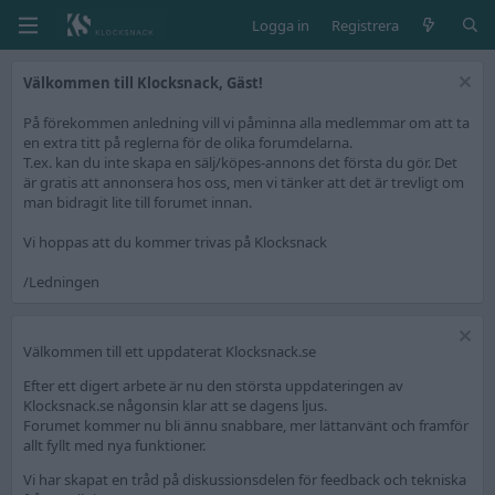
Logga in
Registrera
Välkommen till Klocksnack, Gäst!
På förekommen anledning vill vi påminna alla medlemmar om att ta
en extra titt på reglerna för de olika forumdelarna.
T.ex. kan du inte skapa en sälj/köpes-annons det första du gör. Det
är gratis att annonsera hos oss, men vi tänker att det är trevligt om
man bidragit lite till forumet innan.
Vi hoppas att du kommer trivas på Klocksnack
/Ledningen
Välkommen till ett uppdaterat Klocksnack.se
Efter ett digert arbete är nu den största uppdateringen av
Klocksnack.se någonsin klar att se dagens ljus.
Forumet kommer nu bli ännu snabbare, mer lättanvänt och framför
allt fyllt med nya funktioner.
Vi har skapat en tråd på diskussionsdelen för feedback och tekniska