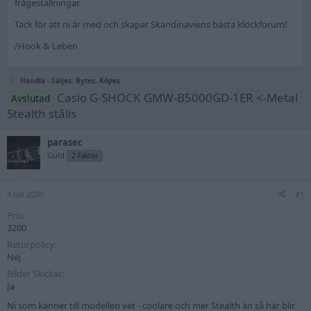
frågeställningar.
Tack för att ni är med och skapar Skandinaviens bästa klockforum!
/Hook & Leben
Handla - Säljes, Bytes, Köpes
Casio G-SHOCK GMW-B5000GD-1ER <-Metal
Avslutad
Stealth stålis
parasec
Guld
2-Faktor
4 Juli 2020
#1
Pris
3200
Returpolicy
Nej
Bilder Skickat
Ja
Ni som känner till modellen vet - coolare och mer Stealth än så här blir