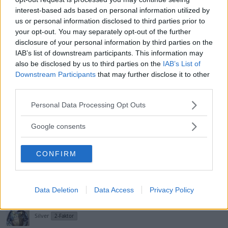
interest-based ads based on personal information utilized by
regnguden
R
us or personal information disclosed to third parties prior to
Silver
2-Faktor
your opt-out. You may separately opt-out of the further
disclosure of your personal information by third parties on the
27 Februari 2017
#3
IAB’s list of downstream participants. This information may
also be disclosed by us to third parties on the
IAB’s List of
Do it! Fast skulle det inte vara än mer knasigt om guldlänkarna satt
Downstream Participants
that may further disclose it to other
asymmetriskt?
Och sist men inte minst, kom ihåg att: "Pics or it
third parties.
didnt happen!"
Please note that this website/app uses one or more Google
Husse
and
Holmqvist
Personal Data Processing Opt Outs
R
services and may gather and store information including but
e
a
not limited to your visit or usage behaviour. You may click to
Google consents
Moffan
c
grant or deny consent to Google and its third-party tags to
t
Silver
2-Faktor
i
use your data for below specified purposes in below Google
o
CONFIRM
consent section.
n
27 Februari 2017
s
#4
:
Känns inte supercrazy faktiskt. Men visst, det kan bli snyggt.
Data Deletion
Data Access
Privacy Policy
JLC
Silver
2-Faktor