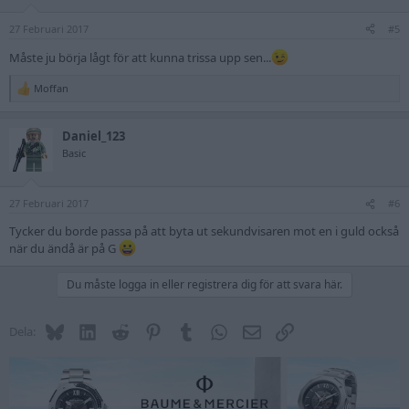
27 Februari 2017
#5
Måste ju börja lågt för att kunna trissa upp sen...
Moffan
R
e
a
Daniel_123
c
t
Basic
i
o
n
27 Februari 2017
s
#6
:
Tycker du borde passa på att byta ut sekundvisaren mot en i guld också
när du ändå är på G
Du måste logga in eller registrera dig för att svara här.
Bluesky
LinkedIn
Reddit
Pinterest
Tumblr
WhatsApp
E-post
Länk
Dela: