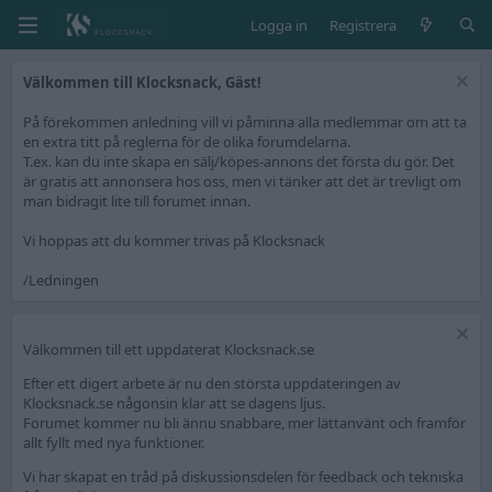
Logga in
Registrera
Välkommen till Klocksnack, Gäst!
På förekommen anledning vill vi påminna alla medlemmar om att ta
en extra titt på reglerna för de olika forumdelarna.
T.ex. kan du inte skapa en sälj/köpes-annons det första du gör. Det
är gratis att annonsera hos oss, men vi tänker att det är trevligt om
man bidragit lite till forumet innan.
Vi hoppas att du kommer trivas på Klocksnack
/Ledningen
Välkommen till ett uppdaterat Klocksnack.se
Efter ett digert arbete är nu den största uppdateringen av
Klocksnack.se någonsin klar att se dagens ljus.
Forumet kommer nu bli ännu snabbare, mer lättanvänt och framför
allt fyllt med nya funktioner.
Vi har skapat en tråd på diskussionsdelen för feedback och tekniska