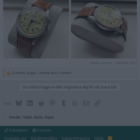
Senast ändrad:
7 Oktober 2022
Graham
,
Sugar
,
Limeee
and 7 others
R
e
a
Du måste logga in eller registrera dig för att svara här.
c
t
i
Bluesky
LinkedIn
Reddit
Pinterest
Tumblr
WhatsApp
E-post
Länk
Dela:
o
n
s
:
Handla - Säljes, Bytes, Köpes
Autodetect
Svenska
Kontakta oss
Medlemsvillkor
Integritetspolicy
Hjälp
R