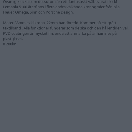
Ovanlig klocka som dessutom är i ett fantastiskt välbevarat skick!
Lemania 5100 återfinns i flera andra välkända kronografer från bl.a.
Heuer, Omega, Sinn och Porsche Design.
Mäter 38mm exkl krona, 22mm bandbredd. Kommer på ett grått
textilband . Alla funktioner fungerar som de ska och den håller tiden väl.
PVD-coatingen är mycket fin, enda att anmärka på är hairlines på
plastglaset.
8 200kr