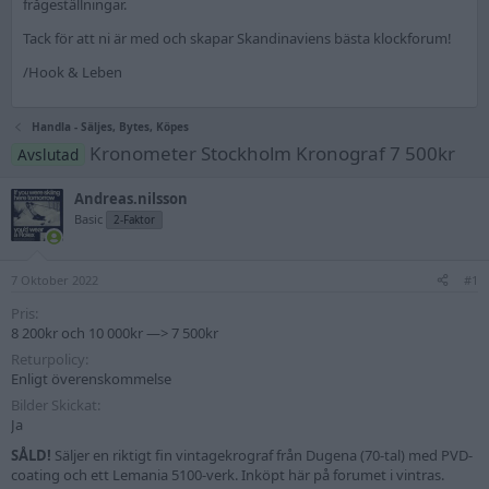
frågeställningar.
Tack för att ni är med och skapar Skandinaviens bästa klockforum!
/Hook & Leben
Handla - Säljes, Bytes, Köpes
Kronometer Stockholm Kronograf 7 500kr
Avslutad
Andreas.nilsson
Basic
2-Faktor
7 Oktober 2022
#1
Pris
8 200kr och 10 000kr —> 7 500kr
Returpolicy
Enligt överenskommelse
Bilder Skickat
Ja
SÅLD!
Säljer en riktigt fin vintagekrograf från Dugena (70-tal) med PVD-
coating och ett Lemania 5100-verk. Inköpt här på forumet i vintras.