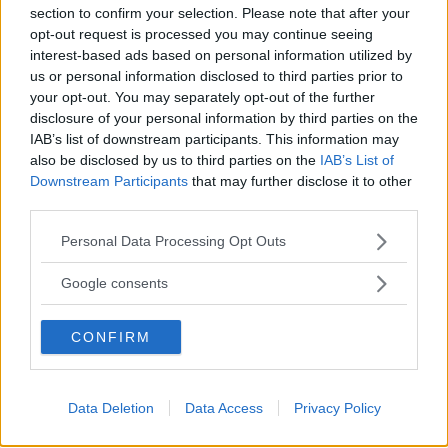
frågeställningar.
section to confirm your selection. Please note that after your
opt-out request is processed you may continue seeing
Tack för att ni är med och skapar Skandinaviens bästa klockforum!
interest-based ads based on personal information utilized by
/Hook & Leben
us or personal information disclosed to third parties prior to
your opt-out. You may separately opt-out of the further
Handla - Köpes
disclosure of your personal information by third parties on the
Omega Aqua Terra
IAB’s list of downstream participants. This information may
also be disclosed by us to third parties on the
IAB’s List of
Downstream Participants
that may further disclose it to other
Hamahang
Basic
third parties.
Please note that this website/app uses one or more Google
Personal Data Processing Opt Outs
25 Maj 2017
#1
services and may gather and store information including but
not limited to your visit or usage behaviour. You may click to
Google consents
Hej,
grant or deny consent to Google and its third-party tags to
use your data for below specified purposes in below Google
Är på jakt efter en Omega Aqua Terra.
CONFIRM
consent section.
8500, blue dial 41,5mm
2500, blå,vit,svart dial
AT kvarts 2517.80 eller 2517.50
Data Deletion
Data Access
Privacy Policy
Hör av er med vad ni har.