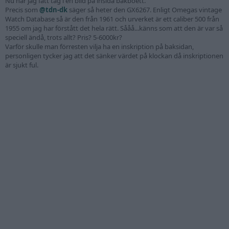
Nu har jag fått tag i en bild på insida bakboett.
Precis som
@tdn-dk
säger så heter den GX6267. Enligt Omegas vintage
Watch Database så är den från 1961 och urverket är ett caliber 500 från
1955 om jag har förstått det hela rätt. Sååå...känns som att den är var så
speciell ändå, trots allt? Pris? 5-6000kr?
Varför skulle man förresten vilja ha en inskription på baksidan,
personligen tycker jag att det sänker värdet på klockan då inskriptionen
är sjukt ful.