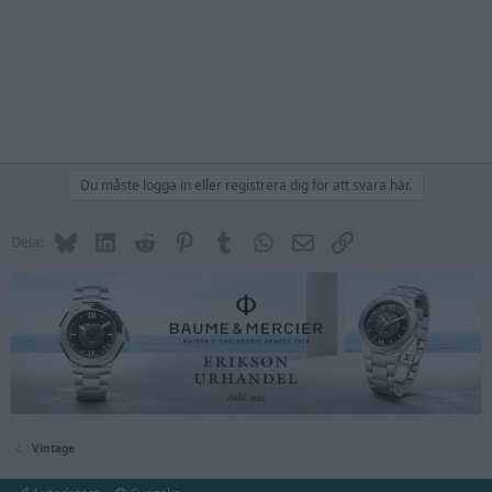
Du måste logga in eller registrera dig för att svara här.
Bluesky
LinkedIn
Reddit
Pinterest
Tumblr
WhatsApp
E-post
Länk
Dela:
Vintage