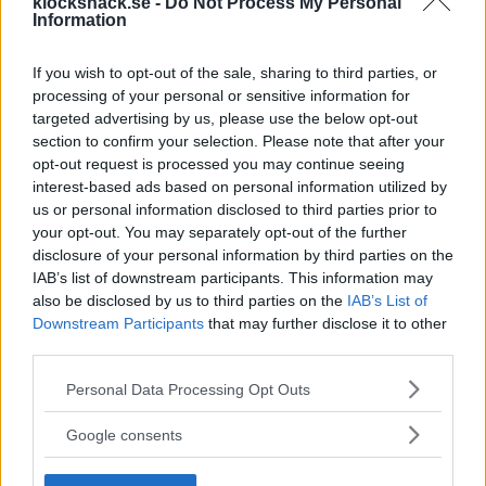
ut så vid den tiden. "Service Club Award" kan det vara en ledtråd, året
klocksnack.se -
Do Not Process My Personal
Information
mottagaren började sin anställning eller likande?
Återigen, siffror från insidan av boettlocket ger modelnummret, och då
kan man spåra vilket år den modellen släpptes av Omega.
If you wish to opt-out of the sale, sharing to third parties, or
processing of your personal or sensitive information for
eriksson850
,
Aurum
and
Epicure.watches
R
targeted advertising by us, please use the below opt-out
e
a
section to confirm your selection. Please note that after your
Strindberg
c
opt-out request is processed you may continue seeing
t
Pandion
2-Faktor
i
interest-based ads based on personal information utilized by
o
us or personal information disclosed to third parties prior to
n
your opt-out. You may separately opt-out of the further
26 Januari 2017
s
#5
:
disclosure of your personal information by third parties on the
Kan det inte vara mottagarens födelsedatum? Lite knasigt, men
IAB’s list of downstream participants. This information may
åldersmässigt verkar det väl rimligt?
also be disclosed by us to third parties on the
IAB’s List of
Downstream Participants
that may further disclose it to other
Sen tror jag ordet är "Dixon".
third parties.
Epicure.watches
Please note that this website/app uses one or more Google
Personal Data Processing Opt Outs
Silver
2-Faktor
services and may gather and store information including but
not limited to your visit or usage behaviour. You may click to
Google consents
grant or deny consent to Google and its third-party tags to
26 Januari 2017
#6
use your data for below specified purposes in below Google