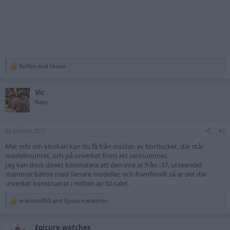
Rolfen
and
Husse
R
e
a
Vic
c
t
Basic
i
o
n
26 Januari 2017
s
#2
:
Mer info om klockan kan du få från insidan av bortlocket, där står
modellnumret, och på urverket finns ett serinummer.
Jag kan dock direkt konstatera att den inte är från -37, utseendet
stämmer bättre med Senare modeller, och framförallt så är det där
urverket konstruerat i mitten av 50-talet.
eriksson850
and
Epicure.watches
R
e
a
Epicure.watches
c