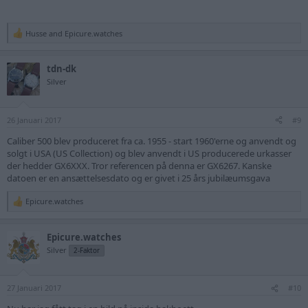
Husse
and
Epicure.watches
R
e
a
tdn-dk
c
t
Silver
i
o
n
26 Januari 2017
s
#9
:
Caliber 500 blev produceret fra ca. 1955 - start 1960'erne og anvendt og
solgt i USA (US Collection) og blev anvendt i US producerede urkasser
der hedder GX6XXX. Tror referencen på denna er GX6267. Kanske
datoen er en ansættelsesdato og er givet i 25 års jubilæumsgava
Epicure.watches
R
e
a
Epicure.watches
c
t
Silver
2-Faktor
i
o
n
27 Januari 2017
s
#10
: