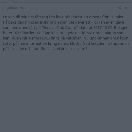
26 Januari 2017
#1
En vän till mig har fått tag i en lite unik klocka. En omega från 30-talet.
På baksidan finns en inskription som beskriver att klockan är en gåva
som personen fått på "Service Club Award", daterat 1937-10-05. Bolaget
heter "XXX Bartlett Co." Jag kan inte tyda det första ordet, någon som
kan? Även initialerna H.W.S finns på baksidan. Nu undrar han om någon
sitter på mer information kring denna klocka. Vad betyder inskriptionen
på baksidan och framför allt, vad är klocka värd?