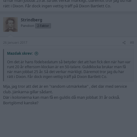
få när man jobbat 25 år. Så det verkar märkligt. Däremot tror jag du har
rätt i Dixon. Får dock ingen vettig träff på Dixon Bartlett Co.
Strindberg
Pandion
2-Faktor
26 Januari 2017
#8
Mazdak skrev:
Om det är hans födelsedatum så betyder det att han fick den när han var
runt 20 år eftersom klockan är en 50-talare. Guldklocka brukar man få
när man jobbat 25 år. Så det verkar märkligt. Däremot tror jag du har
rätt i Dixon. Får dock ingen vettig träff på Dixon Bartlett Co.
Mja, jag tror att det är en "random utmärkelse" , det där med service
club. Jänkarna gillar sådant.
Där i kolonierna kan man få en guldis då man jobbat 31 år också.
Bortglömd kanske?