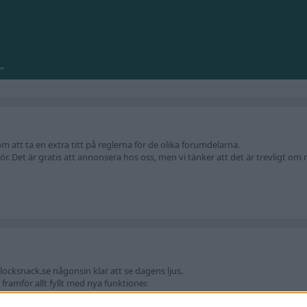
att ta en extra titt på reglerna för de olika forumdelarna.
r. Det är gratis att annonsera hos oss, men vi tänker att det är trevligt om m
locksnack.se någonsin klar att se dagens ljus.
amför allt fyllt med nya funktioner.
ekniska frågeställningar.