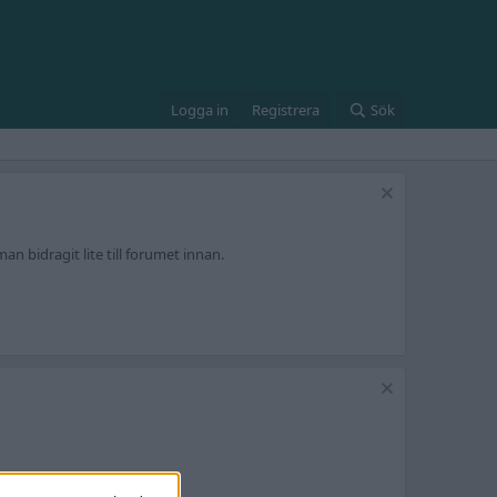
Logga in
Registrera
Sök
an bidragit lite till forumet innan.