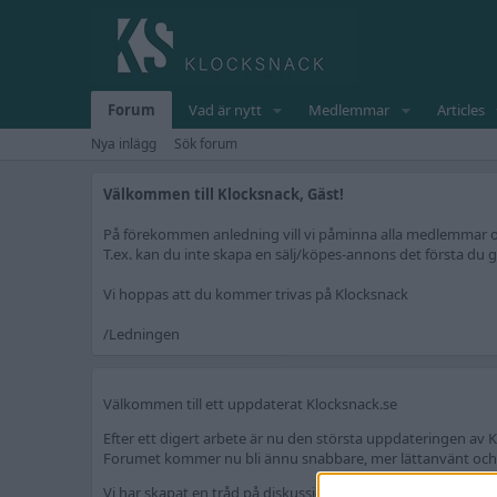
Forum
Vad är nytt
Medlemmar
Articles
Nya inlägg
Sök forum
Välkommen till Klocksnack, Gäst!
På förekommen anledning vill vi påminna alla medlemmar om 
T.ex. kan du inte skapa en sälj/köpes-annons det första du gö
Vi hoppas att du kommer trivas på Klocksnack
/Ledningen
Välkommen till ett uppdaterat Klocksnack.se
Efter ett digert arbete är nu den största uppdateringen av K
Forumet kommer nu bli ännu snabbare, mer lättanvänt och fr
Vi har skapat en tråd på diskussionsdelen för feedback och t