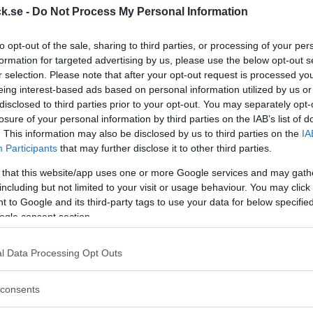
k.se -
Do Not Process My Personal Information
kforum!
to opt-out of the sale, sharing to third parties, or processing of your per
formation for targeted advertising by us, please use the below opt-out s
r selection. Please note that after your opt-out request is processed y
eing interest-based ads based on personal information utilized by us or
disclosed to third parties prior to your opt-out. You may separately opt-
nt
losure of your personal information by third parties on the IAB’s list of
. This information may also be disclosed by us to third parties on the
IA
Participants
that may further disclose it to other third parties.
ate i platina.
 that this website/app uses one or more Google services and may gath
including but not limited to your visit or usage behaviour. You may click 
 to Google and its third-party tags to use your data for below specifi
ogle consent section.
tyg från Kaplans (värderad till 230k), kvitto från Rob E på den isblå tavlan,
t visare med. Inga andra tillbehör.
år bra. 280 i amplitud och +5sek/24h för ca 6 veckor sedan.
l Data Processing Opt Outs
en på boettlocket som verkar finnas på vissa äldre Rolex i ädelmetaller (som
consents