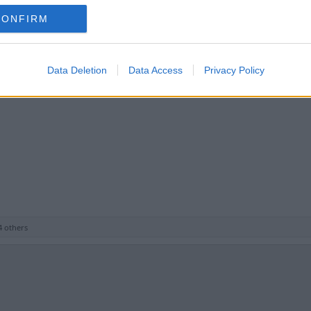
CONFIRM
lockan kan skickas på köparens bekostnad och ansvar.
rd.19347/
Data Deletion
Data Access
Privacy Policy
 others