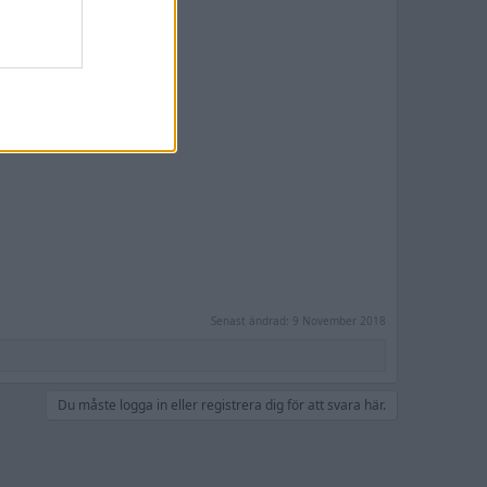
Senast ändrad:
9 November 2018
Du måste logga in eller registrera dig för att svara här.