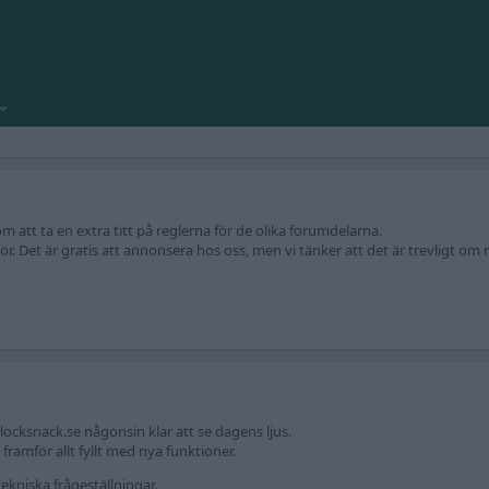
att ta en extra titt på reglerna för de olika forumdelarna.
r. Det är gratis att annonsera hos oss, men vi tänker att det är trevligt om m
locksnack.se någonsin klar att se dagens ljus.
amför allt fyllt med nya funktioner.
ekniska frågeställningar.