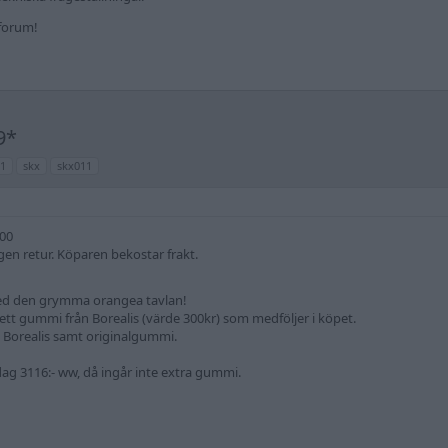
kforum!
9*
11
skx
skx011
00
gen retur. Köparen bekostar frakt.
 med den grymma orangea tavlan!
tt gummi från Borealis (värde 300kr) som medföljer i köpet.
Borealis samt originalgummi.
 idag 3116:- ww, då ingår inte extra gummi.