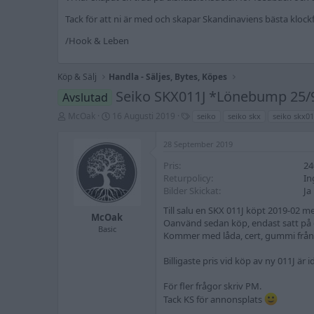
Tack för att ni är med och skapar Skandinaviens bästa kloc
/Hook & Leben
Köp & Sälj
Handla - Säljes, Bytes, Köpes
Seiko SKX011J *Lönebump 25/
Avslutad
T
S
T
McOak
16 Augusti 2019
seiko
seiko skx
seiko skx0
r
t
a
å
a
g
28 September 2019
d
r
g
s
t
a
Pris
24
t
d
r
Returpolicy
In
a
a
Bilder Skickat
Ja
r
t
t
u
Till salu en SKX 011J köpt 2019-02
a
m
McOak
Oanvänd sedan köp, endast satt på e
r
Basic
Kommer med låda, cert, gummi från 
e
Billigaste pris vid köp av ny 011J är
För fler frågor skriv PM.
Tack KS för annonsplats