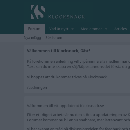
Forum
Vad är nytt
Medlemmar
Articles
Nya inlägg
Sök forum
Välkommen till Klocksnack, Gäst!
På förekommen anledning vill vi påminna alla medlemmar om 
T.ex. kan du inte skapa en sälj/köpes-annons det första du gö
Vi hoppas att du kommer trivas på Klocksnack
/Ledningen
Välkommen till ett uppdaterat Klocksnack.se
Efter ett digert arbete är nu den största uppdateringen av K
Forumet kommer nu bli ännu snabbare, mer lättanvänt och fr
Vi har skapat en tråd på diskussionsdelen för feedback och t