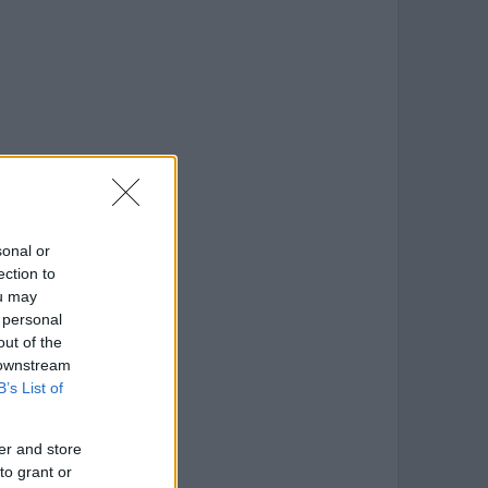
sonal or
ection to
ou may
 personal
out of the
 downstream
B’s List of
er and store
to grant or