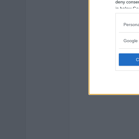
deny consent
in below Go
Persona
Google 