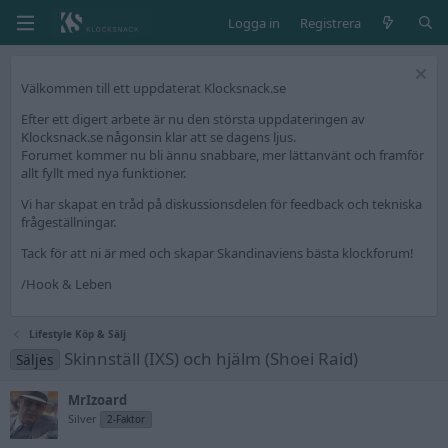
Logga in
Registrera
Välkommen till ett uppdaterat Klocksnack.se
Efter ett digert arbete är nu den största uppdateringen av
Klocksnack.se någonsin klar att se dagens ljus.
Forumet kommer nu bli ännu snabbare, mer lättanvänt och framför
allt fyllt med nya funktioner.
Vi har skapat en tråd på diskussionsdelen för feedback och tekniska
frågeställningar.
Tack för att ni är med och skapar Skandinaviens bästa klockforum!
/Hook & Leben
Lifestyle Köp & Sälj
Skinnställ (IXS) och hjälm (Shoei Raid)
Säljes
MrIzoard
Silver
2-Faktor