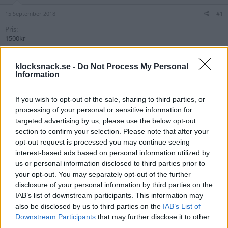
15 September 2018
#1
Pris
1500kr
Returpolicy
Ej retur
klocksnack.se -
Do Not Process My Personal
Bilder Skickat
Information
Ja
Hejsan!
If you wish to opt-out of the sale, sharing to third parties, or
processing of your personal or sensitive information for
Jag har ett skinnställ, IXS i storlek 50, och en hjälm, Shoei Raid storlek 56
targeted advertising by us, please use the below opt-out
till salu.
Jag hade tänkt mig
1500
(2000) kr för stället och hjälmen.
section to confirm your selection. Please note that after your
Helst ser jag en F2F-affär i närheten av Göteborg.
opt-out request is processed you may continue seeing
interest-based ads based on personal information utilized by
Bilagor
us or personal information disclosed to third parties prior to
your opt-out. You may separately opt-out of the further
disclosure of your personal information by third parties on the
IAB’s list of downstream participants. This information may
also be disclosed by us to third parties on the
IAB’s List of
Downstream Participants
that may further disclose it to other
third parties.