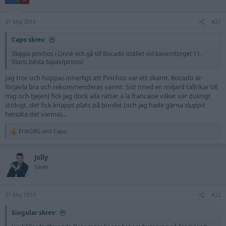
31 Maj 2016
#21
Capo skrev:
Skippa pinchos i Linné och gå till Bocado istället vid kaserntorget 11.
Stans bästa tapas/pinxos!
Jag tror och hoppas innerligt att Pinchos var ett skämt. Bocado är
förjävla bra och rekommenderas varmt. Sist (med en miljard tallrikar till
mig och tjejen) fick jag dock alla rätter a la francaise vilket var duktigt
stökigt, det fick knappt plats på bordet (och jag hade gärna sluppit
hetsäta det varma)...
ErikGBG
and
Capo
R
e
a
Jolly
c
t
Silver
i
o
n
31 Maj 2016
s
#22
:
Singular skrev: