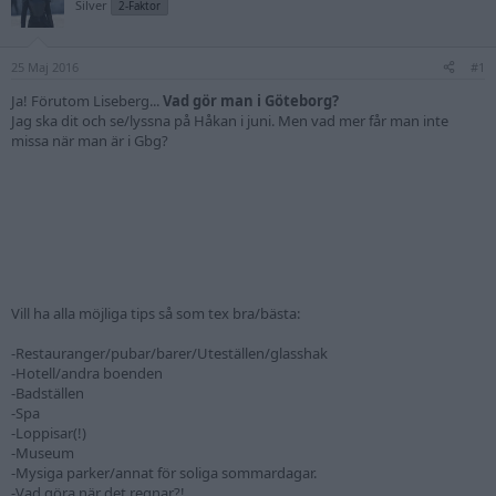
Silver
2-Faktor
25 Maj 2016
#1
Ja! Förutom Liseberg...
Vad gör man i Göteborg?
Jag ska dit och se/lyssna på Håkan i juni. Men vad mer får man inte
missa när man är i Gbg?
Vill ha alla möjliga tips så som tex bra/bästa:
-Restauranger/pubar/barer/Uteställen/glasshak
-Hotell/andra boenden
-Badställen
-Spa
-Loppisar(!)
-Museum
-Mysiga parker/annat för soliga sommardagar.
-Vad göra när det regnar?!