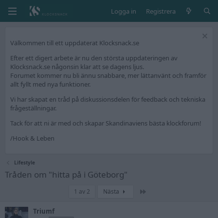
Logga in
Registrera
Välkommen till ett uppdaterat Klocksnack.se
Efter ett digert arbete är nu den största uppdateringen av
Klocksnack.se någonsin klar att se dagens ljus.
Forumet kommer nu bli ännu snabbare, mer lättanvänt och framför
allt fyllt med nya funktioner.
Vi har skapat en tråd på diskussionsdelen för feedback och tekniska
frågeställningar.
Tack för att ni är med och skapar Skandinaviens bästa klockforum!
/Hook & Leben
Lifestyle
Tråden om "hitta på i Göteborg"
Sista
1 av 2
Nästa
Triumf