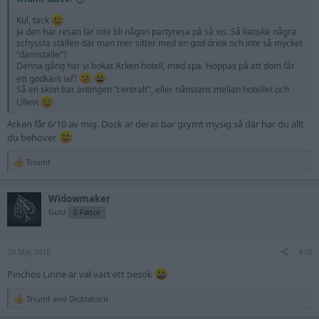
Kul, tack
Ja den här resan lär inte bli någon partyresa på så vis. Så kanske några
schyssta ställen där man mer sitter med en god drink och inte så mycket
"dansställe"?
Denna gång har vi bokat Arken hotell, med spa. Hoppas på att dom får
ett godkänt iaf?
Så en skön bar antingen "centralt", eller nånstans mellan hotellet och
Ullevi
Arken får 6/10 av mig. Dock är deras bar grymt mysig så där har du allt
du behöver.
Triumf
R
e
a
Widowmaker
c
t
Guld
2-Faktor
i
o
n
29 Maj 2016
s
#10
:
Pinchos Linne är väl värt ett besök
Triumf
and
Dicktatorn
R
e