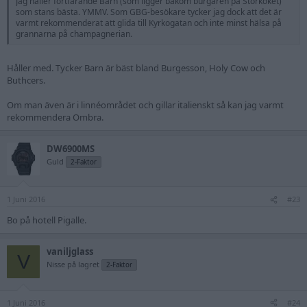
Jag håller fortfarande Barn (som ligger bakom burgaren på Storköket)
som stans bästa. YMMV. Som GBG-besökare tycker jag dock att det är
varmt rekommenderat att glida till Kyrkogatan och inte minst hälsa på
grannarna på champagnerian.
Håller med. Tycker Barn är bäst bland Burgesson, Holy Cow och
Buthcers.
Om man även är i linnéområdet och gillar italienskt så kan jag varmt
rekommendera Ombra.
DW6900MS
Guld
2-Faktor
1 Juni 2016
#23
Bo på hotell Pigalle.
vaniljglass
V
Nisse på lagret
2-Faktor
1 Juni 2016
#24