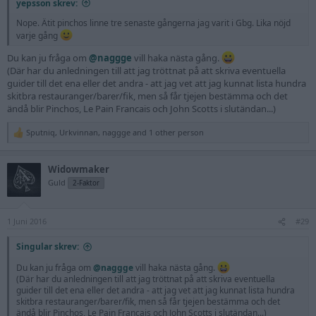
yepsson skrev:
Nope. Ätit pinchos linne tre senaste gångerna jag varit i Gbg. Lika nöjd
varje gång
Du kan ju fråga om
@naggge
vill haka nästa gång.
(Där har du anledningen till att jag tröttnat på att skriva eventuella
guider till det ena eller det andra - att jag vet att jag kunnat lista hundra
skitbra restauranger/barer/fik, men så får tjejen bestämma och det
ändå blir Pinchos, Le Pain Francais och John Scotts i slutändan...)
Sputniq
,
Urkvinnan
,
naggge
and 1 other person
R
e
a
Widowmaker
c
t
Guld
2-Faktor
i
o
n
1 Juni 2016
s
#29
:
Singular skrev:
Du kan ju fråga om
@naggge
vill haka nästa gång.
(Där har du anledningen till att jag tröttnat på att skriva eventuella
guider till det ena eller det andra - att jag vet att jag kunnat lista hundra
skitbra restauranger/barer/fik, men så får tjejen bestämma och det
ändå blir Pinchos, Le Pain Francais och John Scotts i slutändan...)