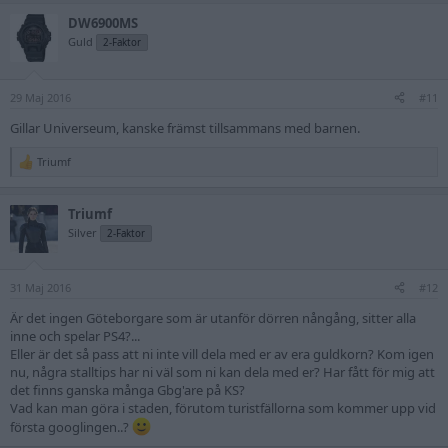
a
DW6900MS
c
t
Guld
2-Faktor
i
o
n
29 Maj 2016
s
#11
:
Gillar Universeum, kanske främst tillsammans med barnen.
Triumf
R
e
a
Triumf
c
t
Silver
2-Faktor
i
o
n
31 Maj 2016
s
#12
:
Är det ingen Göteborgare som är utanför dörren nångång, sitter alla
inne och spelar PS4?...
Eller är det så pass att ni inte vill dela med er av era guldkorn? Kom igen
nu, några stalltips har ni väl som ni kan dela med er? Har fått för mig att
det finns ganska många Gbg'are på KS?
Vad kan man göra i staden, förutom turistfällorna som kommer upp vid
första googlingen..?