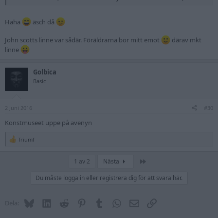
Haha
äsch då
John scotts linne var sådär. Föräldrarna bor mitt emot
därav mkt
linne
Golbica
Basic
2 Juni 2016
#30
Konstmuseet uppe på avenyn
Triumf
R
e
a
Sista
1 av 2
Nästa
c
t
Du måste logga in eller registrera dig för att svara här.
i
o
n
s
Bluesky
LinkedIn
Reddit
Pinterest
Tumblr
WhatsApp
E-post
Länk
Dela:
: