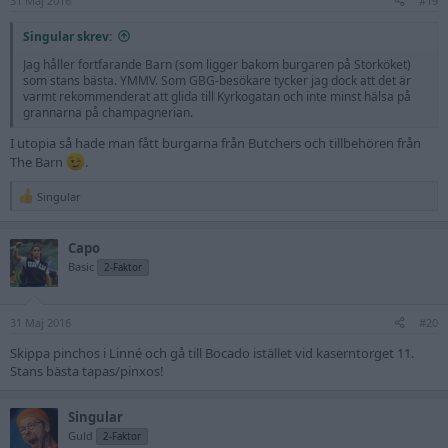
31 Maj 2016
s
#19
:
Singular skrev:
Jag håller fortfarande Barn (som ligger bakom burgaren på Storköket)
som stans bästa. YMMV. Som GBG-besökare tycker jag dock att det är
varmt rekommenderat att glida till Kyrkogatan och inte minst hälsa på
grannarna på champagnerian.
I utopia så hade man fått burgarna från Butchers och tillbehören från
The Barn
.
Singular
R
e
a
Capo
c
t
Basic
2-Faktor
i
o
n
31 Maj 2016
s
#20
:
Skippa pinchos i Linné och gå till Bocado istället vid kaserntorget 11.
Stans bästa tapas/pinxos!
Singular
Guld
2-Faktor