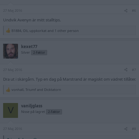
27 Maj 2016
#6
Undvik Avenyn är mitt stalltips.
B1884
,
Oli
,
uppkorkat
and 1 other person
R
e
a
kexet77
c
t
Silver
2-Faktor
i
o
n
27 Maj 2016
s
#7
:
Dra ut i skärgårn. Typ en dag på Marstrand är magiskt om vädret tillåter.
vonhall
,
Triumf
and
Dicktatorn
R
e
a
vaniljglass
c
V
t
Nisse på lagret
2-Faktor
i
o
n
27 Maj 2016
s
#8
: