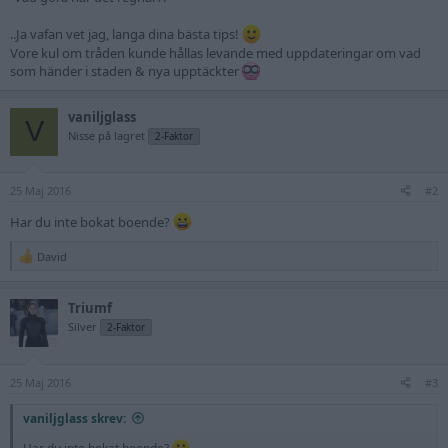
..Ja vafan vet jag, langa dina bästa tips!
Vore kul om tråden kunde hållas levande med uppdateringar om vad
som händer i staden & nya upptäckter
vaniljglass
V
Nisse på lagret
2-Faktor
25 Maj 2016
#2
Har du inte bokat boende?
David
R
e
a
Triumf
c
t
Silver
2-Faktor
i
o
n
25 Maj 2016
s
#3
:
vaniljglass skrev:
Har du inte bokat boende?