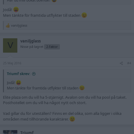
Jodå!
Men tänkte för framtida utflykter till staden
vaniljglass
R
e
a
vaniljglass
c
V
t
Nisse på lagret
2-Faktor
i
o
n
25 Maj 2016
s
#4
:
Triumf skrev:
Jodå!
Men tänkte för framtida utflykter till staden
Elite plaza om du vill ha 5-stjärnigt. Avalon om du vill ha pool på taket.
Posthotellet om du vill ha något nytt och stort.
Vad gillar du för uteställen? Finns en del olika, som alla ligger i olika
områden med tillhörande karaktärer.
Triumf