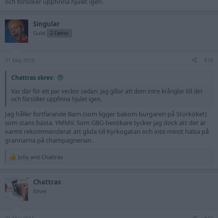
och försöker uppfinna hjulet igen.
Singular
Guld
2-Faktor
31 Maj 2016
#18
Chattras skrev:
Var där för ett par veckor sedan. Jag gillar att dom intre krånglar till det
och försöker uppfinna hjulet igen.
Jag håller fortfarande Barn (som ligger bakom burgaren på Storköket)
som stans bästa. YMMV. Som GBG-besökare tycker jag dock att det är
varmt rekommenderat att glida till Kyrkogatan och inte minst hälsa på
grannarna på champagnerian.
Jolly
and
Chattras
R
e
a
Chattras
c
t
Silver
i
o
n