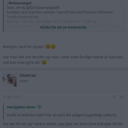
- Restauranger
Toso, om du gillar fusion-asiatiskt
Familjen, bra mat nära avenyn. Svenskt kök med franska influenser.
Trevlig uteservering
Butcher´s Market, antagligen bästa burgarna i Göteborg.
Storköket, stort ställe utomhus vid stora teatern på Avenyn. Också bra
Klicka för att se resterande...
burgare
- Pubar
The Rover, grymt bra ölutbud
Äntligen, tack för tipsen!
Brewers beer bar, samma här.
Bishop Arms på Avenyn, helt ok om man vill gå ner i en källare.
När man ätit och druckit sig mätt, samt solat färdigt/vädret är halvkast,
vad kan man göra då?
- Barer
Avalon, bra coctalbar med grym uteservering.
Chattras
Glasshak
Gelato Da Luca, bland den bästa glassen du hittar norr om Bologna.
Silver
Badställen
Ta en skärgårdsbåt till valfri ö och hitta en bra plats.
31 Maj 2016
#17
vaniljglass skrev:
Varför är Butchers bäst? Har du varit där nyligen? (uppriktigt nyfiken!)
Var där för ett par veckor sedan. Jag gillar att dom intre krånglar till det