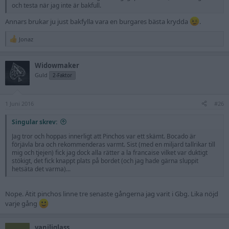
och testa när jag inte är bakfull.
Annars brukar ju just bakfylla vara en burgares bästa krydda
.
Jonaz
R
e
a
Widowmaker
c
t
Guld
2-Faktor
i
o
n
1 Juni 2016
s
#26
:
Singular skrev:
Jag tror och hoppas innerligt att Pinchos var ett skämt. Bocado är
förjävla bra och rekommenderas varmt. Sist (med en miljard tallrikar till
mig och tjejen) fick jag dock alla rätter a la francaise vilket var duktigt
stökigt, det fick knappt plats på bordet (och jag hade gärna sluppit
hetsäta det varma)...
Nope. Ätit pinchos linne tre senaste gångerna jag varit i Gbg. Lika nöjd
varje gång
vaniljglass