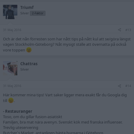
Triumf
Silver
2-Faktor
31 Maj 2016
#13
Och är det nån förresten som har nått tips på nått kul att se/göra längst
vägen Stockholm-Göteborg? Nåt mysigt ställe att övernatta på också
vore toppen
Chattras
Silver
31 Maj 2016
#14
Här kommer mina tips! Vart saker ligger mera exakt får du Googla dig
till
.
- Restauranger
Toso, om du gillar fusion-asiatiskt
Familjen, bra mat nära avenyn. Svenskt kök med franska influenser.
Trevlig uteservering
Butcher´s Market, antagligen bästa burgarna i Göteborg.