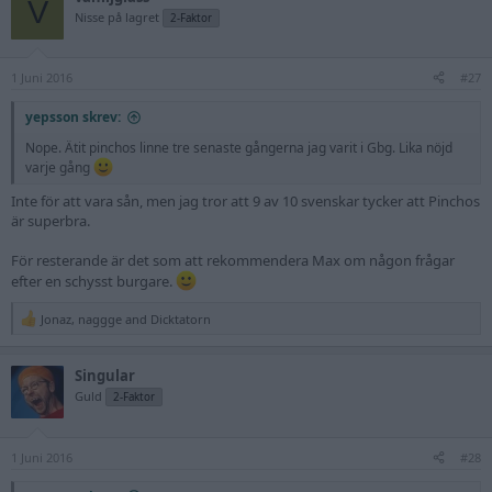
V
Nisse på lagret
2-Faktor
1 Juni 2016
#27
yepsson skrev:
Nope. Ätit pinchos linne tre senaste gångerna jag varit i Gbg. Lika nöjd
varje gång
Inte för att vara sån, men jag tror att 9 av 10 svenskar tycker att Pinchos
är superbra.
För resterande är det som att rekommendera Max om någon frågar
efter en schysst burgare.
Jonaz
,
naggge
and
Dicktatorn
R
e
a
Singular
c
t
Guld
2-Faktor
i
o
n
1 Juni 2016
s
#28
: