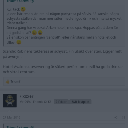
Triumf skrev:
Kul, tack
Ja den här resan lär inte bli någon partyresa på så vis. Så kanske några
schyssta ställen där man mer sitter med en god drink och inte så mycket
"dansställe"?
Denna gång har vi bokat Arken hotell, med spa. Hoppas på att dom får
ett godkänt iaf?
Så en skön bar antingen "centralt", eller nånstans mellan hotellet och
Ullevi
Scandic Rubinens takterass är schysst. Fin utsikt över stan. Ligger mitt
på avenyn.
Hotell Avalons uteservering är säkert perfekt om ni vill ha goda drinkar
och sitta i centrum.
Triumf
R
e
a
Fixxxer
c
t
Mr 99%
Friends Of KS
2-Faktor
B&R Testpilot
i
o
n
27 Maj 2016
s
#9
:
Triumf skrev: