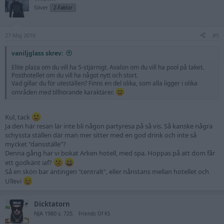
Silver
2-Faktor
27 Maj 2016
#5
vaniljglass skrev:
Elite plaza om du vill ha 5-stjärnigt. Avalon om du vill ha pool på taket.
Posthotellet om du vill ha något nytt och stort.
Vad gillar du för uteställen? Finns en del olika, som alla ligger i olika
områden med tillhörande karaktärer.
Kul, tack
Ja den här resan lär inte bli någon partyresa på så vis. Så kanske några
schyssta ställen där man mer sitter med en god drink och inte så
mycket "dansställe"?
Denna gång har vi bokat Arken hotell, med spa. Hoppas på att dom får
ett godkänt iaf?
Så en skön bar antingen "centralt", eller nånstans mellan hotellet och
Ullevi
Dicktatorn
NJA 1980 s. 725.
Friends Of KS