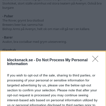
Storköket, stort ställe utomhus vid stora teatern på Avenyn. Också bra
burgare
- Pubar
The Rover, grymt bra ölutbud
Brewers beer bar, samma här.
Bishop Arms på Avenyn, helt ok om man vill gå ner i en källare.
- Barer
Avalon, bra coctalbar med grym uteservering.
Glasshak
Gelato Da Luca, bland den bästa glassen du hittar norr om Bologna.
klocksnack.se -
Do Not Process My Personal
Badställen
Information
Ta en skärgårdsbåt till valfri ö och hitta en bra plats.
If you wish to opt-out of the sale, sharing to third parties, or
Widowmaker
R
processing of your personal or sensitive information for
e
a
targeted advertising by us, please use the below opt-out
vaniljglass
c
V
section to confirm your selection. Please note that after your
t
Nisse på lagret
2-Faktor
i
opt-out request is processed you may continue seeing
o
interest-based ads based on personal information utilized by
n
us or personal information disclosed to third parties prior to
31 Maj 2016
s
#15