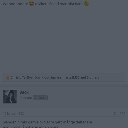
Wohooooooo!
osäker på vad man ska bära
Christoffer.Byström
,
Klockjägaren
,
martaSM30
and 5 others
R
e
a
Back
c
t
Diamant
2-Faktor
i
o
n
15 Januari 2024
s
#14
:
Slänger in min gamla bild som gett många deltagare
andningssvårigheter innan mars