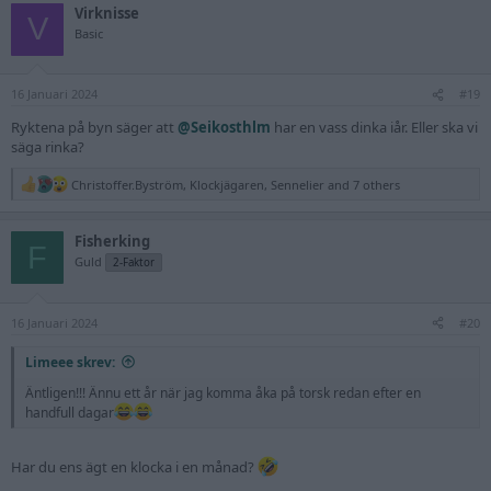
Virknisse
c
V
t
Basic
i
o
n
16 Januari 2024
s
#19
:
Ryktena på byn säger att
@Seikosthlm
har en vass dinka iår. Eller ska vi
säga rinka?
Christoffer.Byström
,
Klockjägaren
,
Sennelier
and 7 others
R
e
a
Fisherking
c
F
t
Guld
2-Faktor
i
o
n
16 Januari 2024
s
#20
:
Limeee skrev:
Äntligen!!! Ännu ett år när jag komma åka på torsk redan efter en
handfull dagar
Har du ens ägt en klocka i en månad?