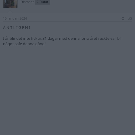
t
Diamant
2-Faktor
i
o
n
15 Januari 2024
s
#5
:
Ä N T L I G E N !
I år blir det inte fickur. 31 dagar med denna förra året räckte väl, blir
något safe denna gång!