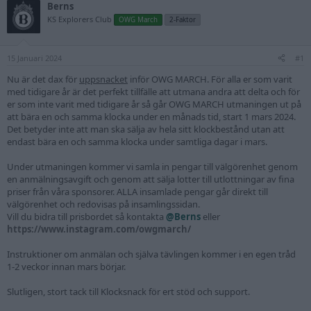
Berns
KS Explorers Club
OWG March
2-Faktor
15 Januari 2024
#1
Nu är det dax för
uppsnacket
inför OWG MARCH. För alla er som varit
med tidigare år är det perfekt tillfälle att utmana andra att delta och för
er som inte varit med tidigare år så går OWG MARCH utmaningen ut på
att bära en och samma klocka under en månads tid, start 1 mars 2024.
Det betyder inte att man ska sälja av hela sitt klockbestånd utan att
endast bära en och samma klocka under samtliga dagar i mars.
Under utmaningen kommer vi samla in pengar till välgörenhet genom
en anmälningsavgift och genom att sälja lotter till utlottningar av fina
priser från våra sponsorer. ALLA insamlade pengar går direkt till
välgörenhet och redovisas på insamlingssidan.
Vill du bidra till prisbordet så kontakta
@Berns
eller
https://www.instagram.com/owgmarch/
Instruktioner om anmälan och själva tävlingen kommer i en egen tråd
1-2 veckor innan mars börjar.
Slutligen, stort tack till Klocksnack för ert stöd och support.