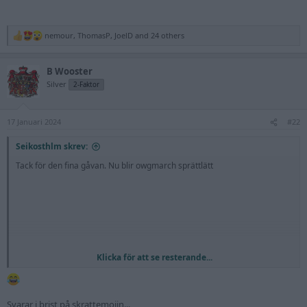
nemour
,
ThomasP
,
JoelD
and 24 others
R
e
a
B Wooster
c
t
Silver
2-Faktor
i
o
n
17 Januari 2024
s
#22
:
Seikosthlm skrev:
Tack för den fina gåvan. Nu blir owgmarch sprättlätt
Klicka för att se resterande...
Svarar i brist på skrattemojin...