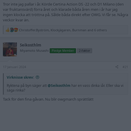
Tror inte jag pallar i år. Körde Certina Action DS -22 och D1 Milano (den
var fruktansvärd) förra året och klarade båda åren men i år har jag
ingen klocka att tröttna på. Sålde båda direkt efter OWG. Vi får se. Några
veckor kvar än.
Christoffer.Byström
,
Klockjägaren
,
Burnman
and 6 others
R
e
a
Seikosthlm
c
t
Miyamoto Musashi
Pledge Member
2-Faktor
i
o
n
17 Januari 2024
s
#21
:
Virknisse skrev:
Ryktena på byn säger att
@Seikosthlm
har en vass dinka iår. Eller ska vi
säga rinka?
Tack för den fina gåvan. Nu blir owgmarch sprättlätt