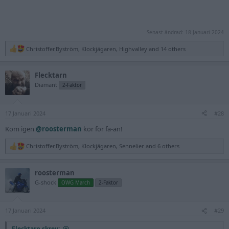
Senast ändrad:
18 Januari 2024
Christoffer.Byström
,
Klockjägaren
,
Highvalley
and 14 others
R
e
a
Flecktarn
c
t
Diamant
2-Faktor
i
o
n
17 Januari 2024
s
#28
:
Kom igen
@roosterman
kör för fa-an!
Christoffer.Byström
,
Klockjägaren
,
Sennelier
and 6 others
R
e
a
roosterman
c
t
G-shock
OWG March
2-Faktor
i
o
n
17 Januari 2024
s
#29
:
Flecktarn skrev: