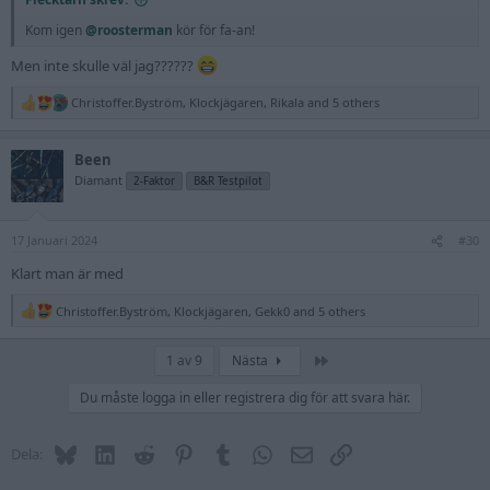
Kom igen
@roosterman
kör för fa-an!
Men inte skulle väl jag??????
Christoffer.Byström
,
Klockjägaren
,
Rikala
and 5 others
R
e
a
Been
c
t
Diamant
2-Faktor
B&R Testpilot
i
o
n
17 Januari 2024
s
#30
:
Klart man är med
Christoffer.Byström
,
Klockjägaren
,
Gekk0
and 5 others
R
e
a
Sista
1 av 9
Nästa
c
t
Du måste logga in eller registrera dig för att svara här.
i
o
n
s
Bluesky
LinkedIn
Reddit
Pinterest
Tumblr
WhatsApp
E-post
Länk
Dela:
: