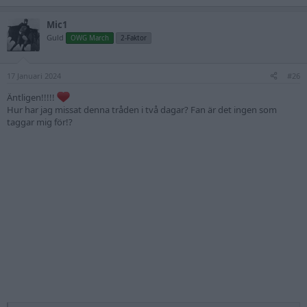
e
Om du har den på rätt finger ser vi nästan gifta ut!
a
Mic1
c
t
Guld
OWG March
2-Faktor
i
o
n
17 Januari 2024
s
#26
:
Äntligen!!!!!
Hur har jag missat denna tråden i två dagar? Fan är det ingen som
taggar mig för!?