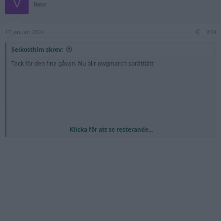
V
t
Basic
i
o
n
17 Januari 2024
s
#24
:
Seikosthlm skrev:
Tack för den fina gåvan. Nu blir owgmarch sprättlätt
Klicka för att se resterande...