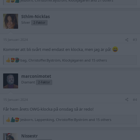
Jesborn
,
Christoffer.Byström
,
Klockjägaren
and 21 others
R
e
a
Sthlm-Nicklas
c
t
Silver
2-Faktor
i
o
n
15 Januari 2024
s
#3
:
Kommer att bli svårt med endast en klocka, men jag är på!
bag
,
Christoffer.Byström
,
Klockjägaren
and 15 others
R
e
a
marconimotet
c
t
Diamant
2-Faktor
i
o
n
15 Januari 2024
s
#4
:
Får hem årets OWG-klocka på onsdag så är redo!
Jesborn
,
Lappenking
,
Christoffer.Byström
and 15 others
R
e
a
Nissestr
c