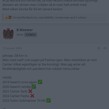
Är ju lika bra och skriva här, så man liksom måste anmäla sig enligt
devisen att skriver man i tråden så är man helt enkelt med.
Med vilken klocka får bli ett senare beslut.
Christoffer.Byström
,
martaSM30
,
roosterman
and 5 others
R
e
a
B Wooster
c
t
Silver
2-Faktor
i
o
n
15 Januari 2024
s
#9
:
Jahopp. Då kör vi.
Men med vad? Lite sugen på Pashan igen. Men statistiken är mot
Cartier. Vilket egentligen är lite konstigt. Men jag antar att
föräldraledighet och pandemi har rubbat mina cirklar.
Hittills
2019 Swatch once again
2020 Swatch randig
2021 Cartier Tank
2022 Cartier Pasha
2023 Tudor Submariner 75190