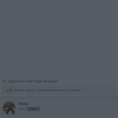
Ps, någon som klår finger-längden?
Schned
,
nemour
,
Klockentusiasten
and 25 others
R
e
a
Tokka
c
t
Silver
2-Faktor
i
o