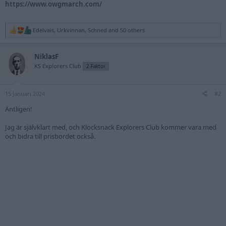
https://www.owgmarch.com/
Edelvais
,
Urkvinnan
,
Schned
and 50 others
R
e
a
NiklasF
c
t
KS Explorers Club
2-Faktor
i
o
n
15 Januari 2024
s
#2
:
Äntligen!
Jag är självklart med, och Klocksnack Explorers Club kommer vara med
och bidra till prisbordet också.