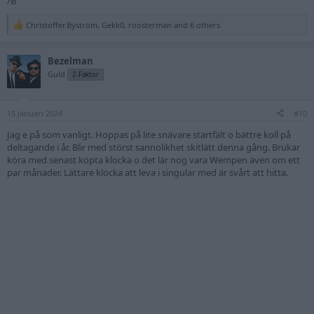
/B
Christoffer.Byström
,
Gekk0
,
roosterman
and 6 others
R
e
a
Bezelman
c
t
Guld
2-Faktor
i
o
n
15 Januari 2024
s
#10
:
Jag e på som vanligt. Hoppas på lite snävare startfält o bättre koll på
deltagande i år. Blir med störst sannolikhet skitlätt denna gång. Brukar
köra med senast köpta klocka o det lär nog vara Wempen även om ett
par månader. Lättare klocka att leva i singular med är svårt att hitta.