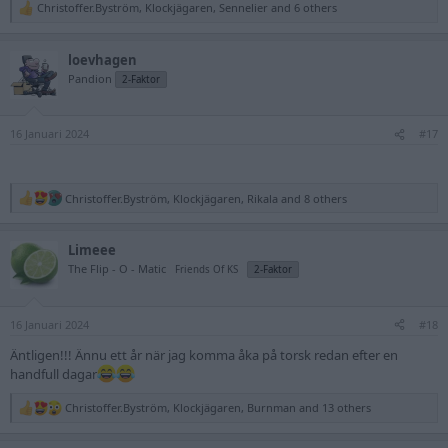
Christoffer.Byström
,
Klockjägaren
,
Sennelier
and 6 others
R
e
a
loevhagen
c
t
Pandion
2-Faktor
i
o
n
16 Januari 2024
s
#17
:
Christoffer.Byström
,
Klockjägaren
,
Rikala
and 8 others
R
e
a
Limeee
c
t
The Flip - O - Matic
Friends Of KS
2-Faktor
i
o
n
16 Januari 2024
s
#18
:
Äntligen!!! Ännu ett år när jag komma åka på torsk redan efter en
handfull dagar
Christoffer.Byström
,
Klockjägaren
,
Burnman
and 13 others
R
e
a