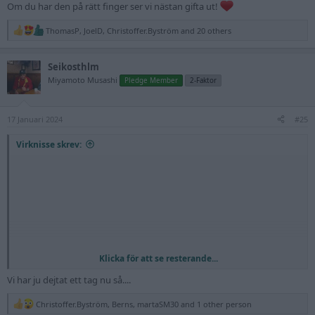
Om du har den på rätt finger ser vi nästan gifta ut!
ThomasP
,
JoelD
,
Christoffer.Byström
and 20 others
R
e
a
Seikosthlm
c
t
Miyamoto Musashi
Pledge Member
2-Faktor
i
o
n
17 Januari 2024
s
#25
:
Virknisse skrev:
Klicka för att se resterande...
Vi har ju dejtat ett tag nu så....
Christoffer.Byström
,
Berns
,
martaSM30
and 1 other person
R