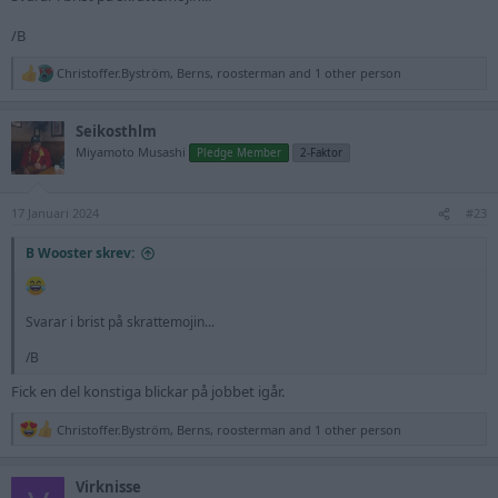
/B
Christoffer.Byström
,
Berns
,
roosterman
and 1 other person
R
e
a
Seikosthlm
c
t
Miyamoto Musashi
Pledge Member
2-Faktor
i
o
n
17 Januari 2024
s
#23
:
B Wooster skrev:
Svarar i brist på skrattemojin...
/B
Fick en del konstiga blickar på jobbet igår.
Christoffer.Byström
,
Berns
,
roosterman
and 1 other person
R
e
a
Virknisse
c