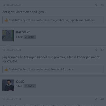
n
15 Januari 2024
s
#6
:
Äntligen, klart man är på igen…
Christoffer.Byström
,
roosterman
,
Fliegerchronograph🚁
and 3 others
R
e
a
Kattvakt
c
t
Silver
2-Faktor
i
o
n
15 Januari 2024
s
#7
:
Jag är med i år. Antingen blir det min pro trek, eller så köper jag något
för OWGM.
Christoffer.Byström
,
roosterman
,
Been
and 3 others
R
e
a
OddD
c
t
Silver
2-Faktor
i
o
n
15 Januari 2024
s
#8
: