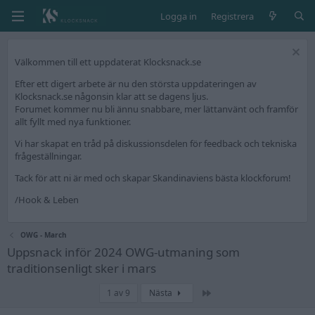
Logga in
Registrera
Välkommen till ett uppdaterat Klocksnack.se
Efter ett digert arbete är nu den största uppdateringen av
Klocksnack.se någonsin klar att se dagens ljus.
Forumet kommer nu bli ännu snabbare, mer lättanvänt och framför
allt fyllt med nya funktioner.
Vi har skapat en tråd på diskussionsdelen för feedback och tekniska
frågeställningar.
Tack för att ni är med och skapar Skandinaviens bästa klockforum!
/Hook & Leben
OWG - March
Uppsnack inför 2024 OWG-utmaning som
traditionsenligt sker i mars
Sista
1 av 9
Nästa