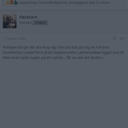
Lappenking
,
Christoffer.Byström
,
Klockjägaren
and 12 others
R
e
a
Flecktarn
c
t
Diamant
2-Faktor
i
o
n
17 Januari 2024
s
#27
:
Äntligen börjar det dra ihop sig! Har plockat på mig en hel drös
knasklockor under förra årets loppisrundor, Läckersubben ligger bra till.
Men även sjukt sugen på ett nyköp… får se vad det landar i.