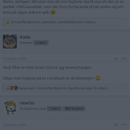
Woho, äntligen! Allt lutar mot att min Explorer ska få visa att den är en
perfekt OWG-kandidat, men det finns fortfarande tid att ändra sig och
köra på något svårare spår
Christoffer.Byström
,
Sennelier
,
martaSM30
and 5 others
R
e
a
Rizzie
c
t
Diamant
2-Faktor
i
o
n
15 Januari 2024
s
#12
:
Skoj! Efter en blek insats 2023 är jag revanschsugen.
Vågar man hoppas på en comeback av skrattemojin?
KandreasF
,
Christoffer.Byström
,
Equilibrium
and 10 others
R
e
a
rstattin
c
t
KS Explorers club
2-Faktor
B&R Testpilot
i
o
n
15 Januari 2024
s
#13
: