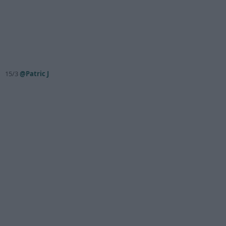
15/3
@Patric J