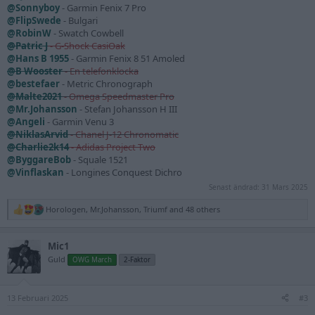
@Sonnyboy
- Garmin Fenix 7 Pro
@FlipSwede
- Bulgari
@RobinW
- Swatch Cowbell
@Patric J
- G-Shock CasiOak
@Hans B 1955
- Garmin Fenix 8 51 Amoled
@B Wooster
- En telefonklocka
@bestefaer
- Metric Chronograph
@Malte2021
- Omega Speedmaster Pro
@Mr.Johansson
- Stefan Johansson H III
@Angeli
- Garmin Venu 3
@NiklasArvid
- Chanel J-12 Chronomatic
@Charlie2k14
- Adidas Project Two
@ByggareBob
- Squale 1521
@Vinflaskan
- Longines Conquest Dichro
Senast ändrad:
31 Mars 2025
Horologen
,
Mr.Johansson
,
Triumf
and 48 others
R
e
a
Mic1
c
t
Guld
OWG March
2-Faktor
i
o
n
13 Februari 2025
s
#3
: