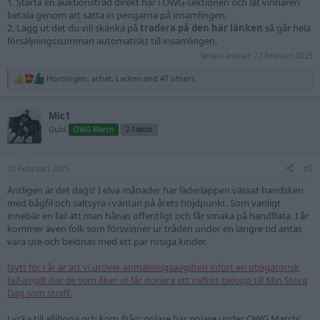
1. Starta en auktionstråd direkt här i OWG-sektionen och låt vinnaren
betala genom att sätta in pengarna på insamlingen.
2. Lägg ut det du vill skänka på
tradera på den här länken
så går hela
försäljningssumman automatiskt till insamlingen.
Senast ändrad:
22 Februari 2025
Horologen
,
arhat
,
Lacken
and 47 others
R
e
a
Mic1
c
t
Guld
OWG March
2-Faktor
i
o
n
13 Februari 2025
s
#2
:
Äntligen är det dags! I elva månader har läderlappen vässat handsken
med bågfil och saltsyra i väntan på årets höjdpunkt. Som vanligt
innebär en fail att man hånas offentligt och får smaka på handflata. I år
kommer även folk som försvinner ur tråden under en längre tid antas
vara ute och belönas med ett par rosiga kinder.
Nytt för i år är att vi utöver anmälningsavgiften infört en obligatorisk
fail-avgift där de som åker ut får donera ett valfritt belopp till Min Stora
Dag som straff.
Lycka till allihopa och kom ihåg: golare har polare under OWG March!