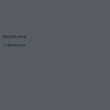
Däng-för-peng:
2/3
@Glantzen