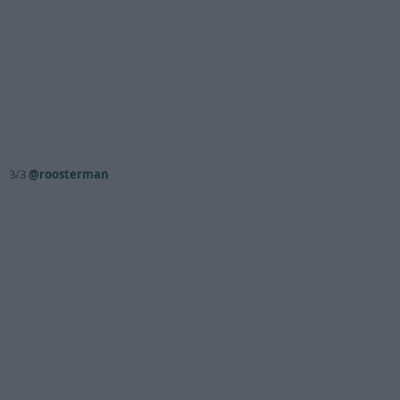
3/3
@roosterman