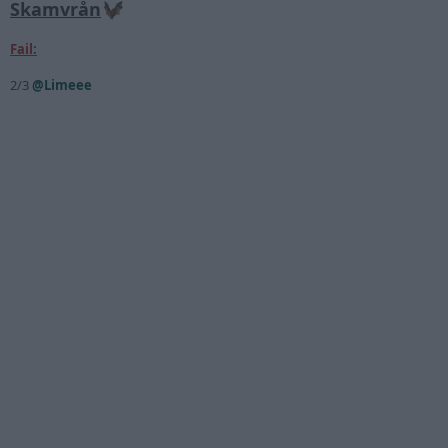
Skamvrån
Fail:
2/3
@Limeee