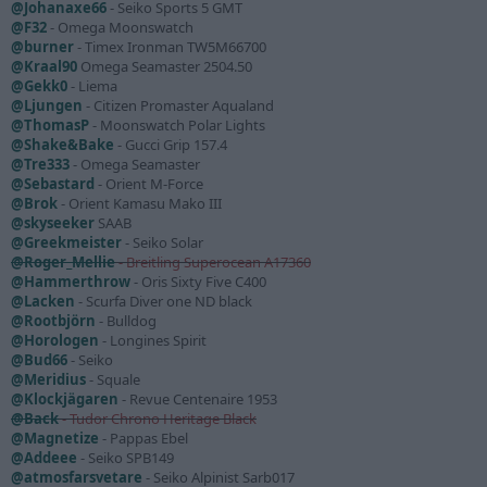
@Johanaxe66
- Seiko Sports 5 GMT
@F32
- Omega Moonswatch
@burner
- Timex Ironman TW5M66700
@Kraal90
Omega Seamaster 2504.50
@Gekk0
- Liema
@Ljungen
- Citizen Promaster Aqualand
@ThomasP
- Moonswatch Polar Lights
@Shake&Bake
- Gucci Grip 157.4
@Tre333
- Omega Seamaster
@Sebastard
- Orient M-Force
@Brok
- Orient Kamasu Mako III
@skyseeker
SAAB
@Greekmeister
- Seiko Solar
@Roger_Mellie
- Breitling Superocean A17360
@Hammerthrow
- Oris Sixty Five C400
@Lacken
- Scurfa Diver one ND black
@Rootbjörn
- Bulldog
@Horologen
- Longines Spirit
@Bud66
- Seiko
@Meridius
- Squale
@Klockjägaren
- Revue Centenaire 1953
@Back
- Tudor Chrono Heritage Black
@Magnetize
- Pappas Ebel
@Addeee
- Seiko SPB149
@atmosfarsvetare
- Seiko Alpinist Sarb017