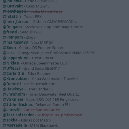
@Johled00
- Casio F-91WC-9AEF
@Kattvakt
- Casio MQ-24S
@loevhagen
- Traska Malachite 36
@rstattin
- Tissot PRX
@herr_ferrum
- G-shock GMW-B5000GD-4
@Delgada
- Steeldive Plopp-hommage Bronze
@fransl
- Seagull 1963
@Pompom
- Zingo
@martaSM30
- Nilax MRP SA
@Been
- Certina DS Podium Square
@Lesa
- Omega Seamaster Professional 200M 2850.50.
@Lappenking
- Tissot PRX 80
@NiklasF
- Omega Speedmaster LCD
@Uffe321
- Grand Seiko SBGF017
@Curler2 🥌
- Edox Bluebird
@Kronvakten
- Yema Wristmaster Traveller
@Danne.l
- Baltic Hermétique
@Hawkeye
- Farer Lander III
@Ehrnholm
- Timex Deepwater Reef Quartz
@Virknisse
- Casio CRW-001-1ER Ringklocka
@Sthlm-Nicklas
- Delaneau Rondo PU
@chezz81
- Cartier Santos Carrée
@Tactical trader
- Scubapro 700 professional
@Tokka
- Adidas Dot Matrix
@Mortadella
- MTM Blackhawk