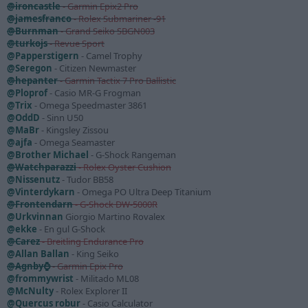
@ironcastle
- Garmin Epix2 Pro
@jamesfranco
- Rolex Submariner -91
@Burnman
- Grand Seiko SBGN003
@turkojs
- Revue Sport
@Papperstigern
- Camel Trophy
@Seregon
- Citizen Newmaster
@hepanter
- Garmin Tactix 7 Pro Ballistic
@Ploprof
- Casio MR-G Frogman
@Trix
- Omega Speedmaster 3861
@OddD
- Sinn U50
@MaBr
- Kingsley Zissou
@ajfa
- Omega Seamaster
@Brother Michael
- G-Shock Rangeman
@Watchparazzi
- Rolex Oyster Cushion
@Nissenutz
- Tudor BB58
@Vinterdykarn
- Omega PO Ultra Deep Titanium
@Frontendarn
- G-Shock DW-5000R
@Urkvinnan
Giorgio Martino Rovalex
@ekke
- En gul G-Shock
@Carez
- Breitling Endurance Pro
@Allan Ballan
- King Seiko
@Agnby⌚
- Garmin Epix Pro
@frommywrist
- Militado ML08
@McNulty
- Rolex Explorer II
@Quercus robur
- Casio Calculator