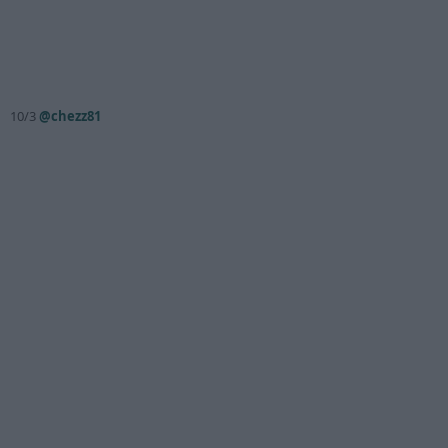
10/3
@chezz81