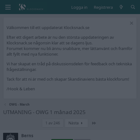
Logga in
Registrera
Välkommen till ett uppdaterat Klocksnack.se
Efter ett digert arbete är nu den största uppdateringen av
Klocksnack.se någonsin klar att se dagens ljus.
Forumet kommer nu bli ännu snabbare, mer lättanvänt och framför
allt fyllt med nya funktioner.
Vi har skapat en tråd på diskussionsdelen för feedback och tekniska
frågeställningar.
Tack för att ni är med och skapar Skandinaviens bästa klockforum!
/Hook & Leben
OWG - March
UTMANING - OWG 1 månad 2025
Sista
1 av 246
Nästa
Berns