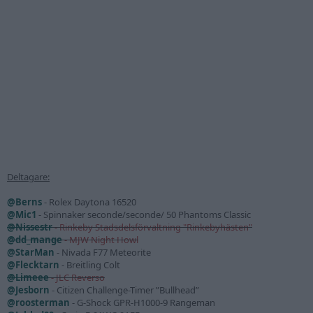
Deltagare:
@Berns
- Rolex Daytona 16520
@Mic1
- Spinnaker seconde/seconde/ 50 Phantoms Classic
@Nissestr
- Rinkeby Stadsdelsförvaltning "Rinkebyhästen"
@dd_mange
- MJW Night Howl
@StarMan
- Nivada F77 Meteorite
@Flecktarn
- Breitling Colt
@Limeee
- JLC Reverso
@Jesborn
- Citizen Challenge-Timer ”Bullhead”
@roosterman
- G-Shock GPR-H1000-9 Rangeman