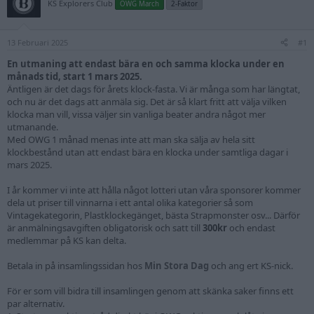
KS Explorers Club
OWG March
2-Faktor
13 Februari 2025
#1
En utmaning att endast bära en och samma klocka under en
månads tid, start 1 mars 2025.
Äntligen är det dags för årets klock-fasta. Vi är många som har längtat,
och nu är det dags att anmäla sig. Det är så klart fritt att välja vilken
klocka man vill, vissa väljer sin vanliga beater andra något mer
utmanande.
Med OWG 1 månad menas inte att man ska sälja av hela sitt
klockbestånd utan att endast bära en klocka under samtliga dagar i
mars 2025.
I år kommer vi inte att hålla något lotteri utan våra sponsorer kommer
dela ut priser till vinnarna i ett antal olika kategorier så som
Vintagekategorin, Plastklockegänget, bästa Strapmonster osv... Därför
är anmälningsavgiften obligatorisk och satt till
300kr
och endast
medlemmar på KS kan delta.
Betala in på insamlingssidan hos
Min Stora Dag
och ang ert KS-nick.
För er som vill bidra till insamlingen genom att skänka saker finns ett
par alternativ.