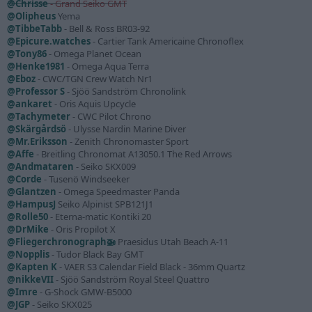
@Chrisse
- Grand Seiko GMT
@Olipheus
Yema
@TibbeTabb
- Bell & Ross BR03-92
@Epicure.watches
- Cartier Tank Americaine Chronoflex
@Tony86
- Omega Planet Ocean
@Henke1981
- Omega Aqua Terra
@Eboz
- CWC/TGN Crew Watch Nr1
@Professor S
- Sjöö Sandström Chronolink
@ankaret
- Oris Aquis Upcycle
@Tachymeter
- CWC Pilot Chrono
@Skärgårdsö
- Ulysse Nardin Marine Diver
@Mr.Eriksson
- Zenith Chronomaster Sport
@Affe
- Breitling Chronomat A13050.1 The Red Arrows
@Andmataren
- Seiko SKX009
@Corde
- Tusenö Windseeker
@Glantzen
- Omega Speedmaster Panda
@HampusJ
Seiko Alpinist SPB121J1
@Rolle50
- Eterna-matic Kontiki 20
@DrMike
- Oris Propilot X
@Fliegerchronograph🚁
Praesidus Utah Beach A-11
@Nopplis
- Tudor Black Bay GMT
@Kapten K
- VAER S3 Calendar Field Black - 36mm Quartz
@nikkeVII
- Sjöö Sandström Royal Steel Quattro
@Imre
- G-Shock GMW-B5000
@JGP
- Seiko SKX025