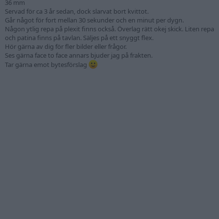
36 mm
Servad för ca 3 år sedan, dock slarvat bort kvittot.
Går något för fort mellan 30 sekunder och en minut per dygn.
Någon ytlig repa på plexit finns också. Överlag rätt okej skick. Liten repa
och patina finns på tavlan. Säljes på ett snyggt flex.
Hör gärna av dig för fler bilder eller frågor.
Ses gärna face to face annars bjuder jag på frakten.
Tar gärna emot bytesförslag