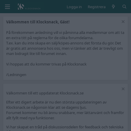
Logga in
Registrera
Välkommen till Klocksnack, Gäst!
På förekommen anledning vill vi påminna alla medlemmar om att ta
en extra titt på reglerna för de olika forumdelarna.
T.ex. kan du inte skapa en sälj/köpes-annons det första du gör. Det
är gratis att annonsera hos oss, men vi tänker att det är trevligt om
man bidragit lite till forumet innan.
Vi hoppas att du kommer trivas på Klocksnack
/Ledningen
Välkommen till ett uppdaterat Klocksnack.se
Efter ett digert arbete är nu den största uppdateringen av
Klocksnack.se någonsin klar att se dagens ljus.
Forumet kommer nu bli ännu snabbare, mer lättanvänt och framför
allt fyllt med nya funktioner.
Vi har skapat en tråd på diskussionsdelen för feedback och tekniska