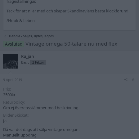
frågeställningar.
Tack för att ni är med och skapar Skandinaviens bästa klockforum!
/Hook & Leben
Handla - Säljes, Bytes, Köpes
Vintage omega 50-talare nu med flex
Avslutad
Kajjan
Basic
2-Faktor
9 April 2019
#1
Pris
3500kr
Returpolicy
Om ej överensstämmer med beskrivning
Bilder Skickat
Ja
Då var det dags att sälja vintage omegan.
Manuellt uppdrag