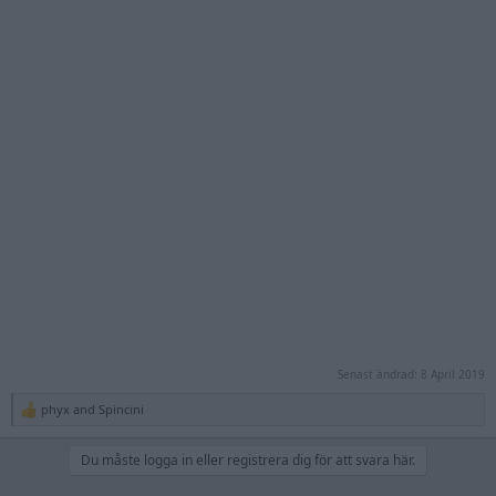
Senast ändrad:
8 April 2019
phyx
and
Spincini
R
e
a
Du måste logga in eller registrera dig för att svara här.
c
t