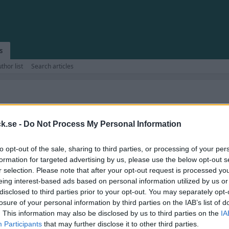
s
thor list
Search articles
locksnack.se någonsin klar att se dagens ljus.
amför allt fyllt med nya funktioner.
k.se -
Do Not Process My Personal Information
ekniska frågeställningar.
to opt-out of the sale, sharing to third parties, or processing of your per
kforum!
formation for targeted advertising by us, please use the below opt-out s
r selection. Please note that after your opt-out request is processed y
eing interest-based ads based on personal information utilized by us or
disclosed to third parties prior to your opt-out. You may separately opt-
losure of your personal information by third parties on the IAB’s list of
or, oavsett märke.
. This information may also be disclosed by us to third parties on the
IA
Participants
that may further disclose it to other third parties.