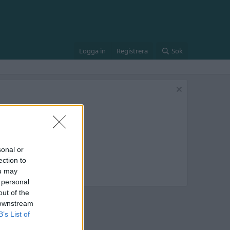
Logga in
Registrera
Sök
sonal or
ection to
ou may
 personal
out of the
 downstream
B’s List of