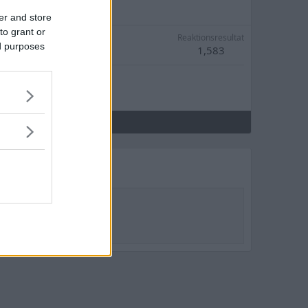
er and store
to grant or
Reaktionsresultat
ed purposes
1,583