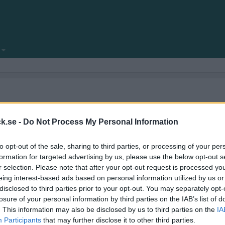
locksnack.se någonsin klar att se dagens ljus.
amför allt fyllt med nya funktioner.
k.se -
Do Not Process My Personal Information
ekniska frågeställningar.
to opt-out of the sale, sharing to third parties, or processing of your per
kforum!
formation for targeted advertising by us, please use the below opt-out s
r selection. Please note that after your opt-out request is processed y
eing interest-based ads based on personal information utilized by us or
disclosed to third parties prior to your opt-out. You may separately opt-
losure of your personal information by third parties on the IAB’s list of
. This information may also be disclosed by us to third parties on the
IA
Participants
that may further disclose it to other third parties.