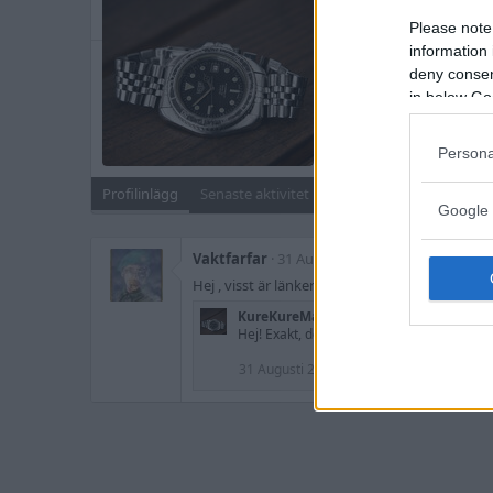
Blev medlem
31 Augusti 
Please note
information 
Meddelanden
deny consent
163
in below Go
Sök
Persona
Profilinlägg
Senaste aktivitet
Inlägg
Om
Google 
Vaktfarfar
31 Augusti 2019
Hej , visst är länken på Seiko A159-5019 inte o
KureKureMartin
Hej! Exakt, det är en ny länk (ej original).
31 Augusti 2019