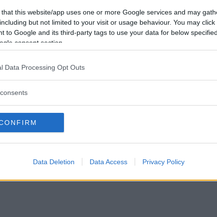
2014
 that this website/app uses one or more Google services and may gath
including but not limited to your visit or usage behaviour. You may click 
 to Google and its third-party tags to use your data for below specifi
ogle consent section.
l Data Processing Opt Outs
consents
CONFIRM
riginal ? mvh Tom S
Data Deletion
Data Access
Privacy Policy