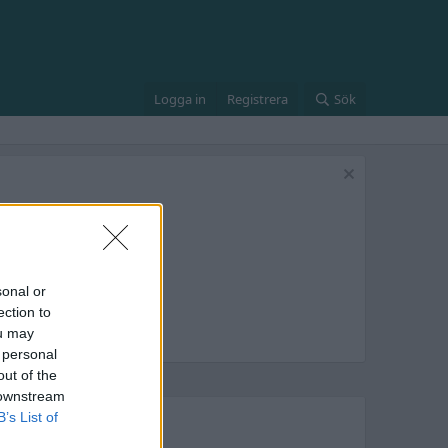
Logga in
Registrera
Sök
sonal or
ection to
ou may
 personal
out of the
 downstream
B’s List of