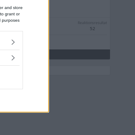
er and store
to grant or
ed purposes
Reaktionsresultat
52