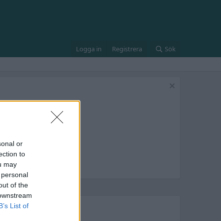
Logga in
Registrera
Sök
sonal or
ection to
ou may
 personal
out of the
 downstream
B’s List of