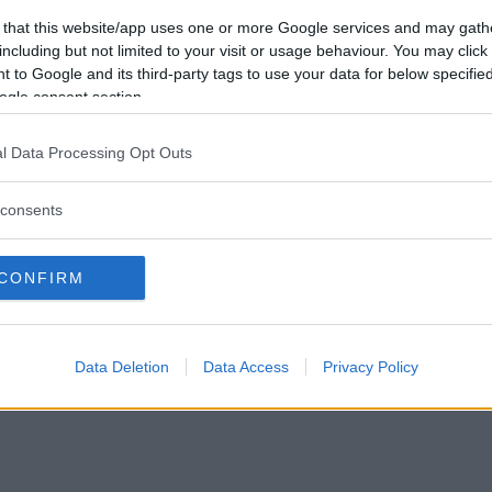
 that this website/app uses one or more Google services and may gath
r 2023
including but not limited to your visit or usage behaviour. You may click 
 to Google and its third-party tags to use your data for below specifi
ogle consent section.
l Data Processing Opt Outs
consents
CONFIRM
Data Deletion
Data Access
Privacy Policy