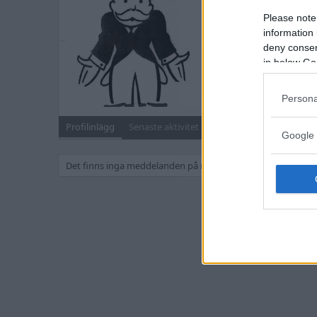
Blev medlem
5 April 2016
Please note
Senast sedd
20 Novembe
information 
deny consent
Meddelanden
in below Go
31
Sök
Persona
Profilinlägg
Senaste aktivitet
Inlägg
Om
Google 
Det finns inga meddelanden på mattias92 s profil än.