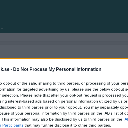
locksnack.se någonsin klar att se dagens ljus.
amför allt fyllt med nya funktioner.
k.se -
Do Not Process My Personal Information
ekniska frågeställningar.
to opt-out of the sale, sharing to third parties, or processing of your per
kforum!
formation for targeted advertising by us, please use the below opt-out s
r selection. Please note that after your opt-out request is processed y
eing interest-based ads based on personal information utilized by us or
disclosed to third parties prior to your opt-out. You may separately opt-
losure of your personal information by third parties on the IAB’s list of
. This information may also be disclosed by us to third parties on the
IA
Participants
that may further disclose it to other third parties.