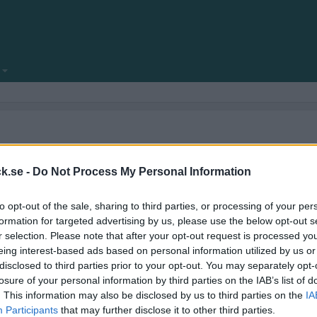
locksnack.se någonsin klar att se dagens ljus.
amför allt fyllt med nya funktioner.
k.se -
Do Not Process My Personal Information
ekniska frågeställningar.
to opt-out of the sale, sharing to third parties, or processing of your per
kforum!
formation for targeted advertising by us, please use the below opt-out s
r selection. Please note that after your opt-out request is processed y
eing interest-based ads based on personal information utilized by us or
disclosed to third parties prior to your opt-out. You may separately opt-
losure of your personal information by third parties on the IAB’s list of
. This information may also be disclosed by us to third parties on the
IA
Participants
that may further disclose it to other third parties.