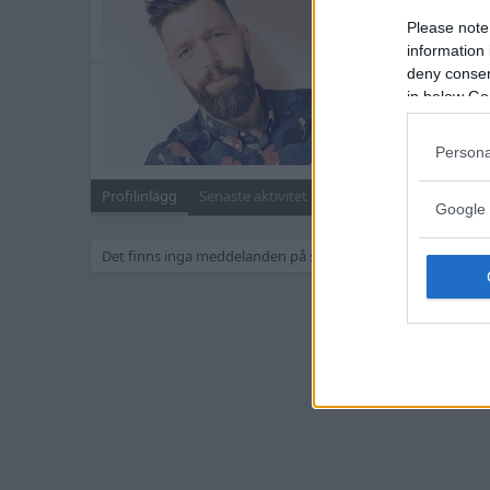
Blev medlem
29 Januari 
Please note
Senast sedd
10 December
information 
deny consent
Meddelanden
in below Go
68
Sök
Persona
Profilinlägg
Senaste aktivitet
Inlägg
Om
Google 
Det finns inga meddelanden på skurtbert s profil än.