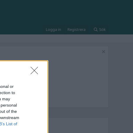
Logga in
Registrera
Sök
sonal or
ection to
ou may
 personal
out of the
 downstream
B’s List of