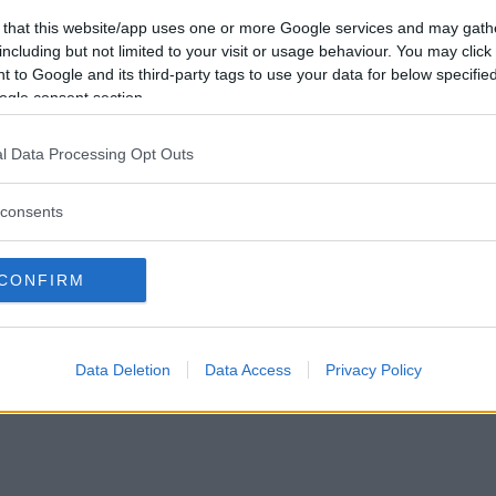
2016
 that this website/app uses one or more Google services and may gath
 2018
including but not limited to your visit or usage behaviour. You may click 
 to Google and its third-party tags to use your data for below specifi
ogle consent section.
l Data Processing Opt Outs
consents
CONFIRM
Data Deletion
Data Access
Privacy Policy