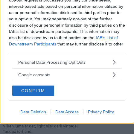
opt-out request is processed you may continue seeing
sventon
interest-based ads based on personal information utilized by
us or personal information disclosed to third parties prior to
Basic
·
Från
Stockholm - Västerås
your opt-out. You may separately opt-out of the further
Blev medlem
31 Januari 2017
disclosure of your personal information by third parties on the
Meddelanden
Reaktionsresultat
IAB’s list of downstream participants. This information may
134
210
also be disclosed by us to third parties on the
IAB’s List of
Downstream Participants
that may further disclose it to other
third parties.
Sök
Please note that this website/app uses one or more Google
Profilinlägg
Senaste aktivitet
Inlägg
Om
Personal Data Processing Opt Outs
services and may gather and store information including but
not limited to your visit or usage behaviour. You may click to
Google consents
grant or deny consent to Google and its third-party tags to
sventon
16 Augusti 2018
S
use your data for below specified purposes in below Google
Hallå, det är dark vintage. Köpte den i första batchen innan de
CONFIRM
consent section.
introducerade de andra lumen. /MVH Micke
Himmelsdyk
16 Augusti 2018
H
Data Deletion
Data Access
Privacy Policy
Tjena.
Såg din annons Ang CWC'n.
Vilken lume är det, light eller dark vintage?
Tack på förhand.