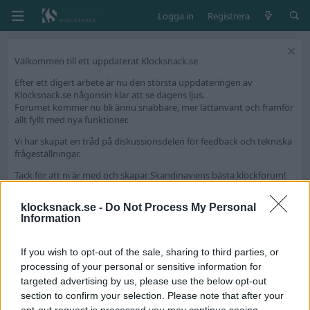
Logga in
Registrera
Välkommen till ett uppdaterat Klocksnack.se
Efter ett digert arbete är nu den största uppdateringen av
Klocksnack.se någonsin klar att se dagens ljus.
Forumet kommer nu bli ännu snabbare, mer lättanvänt och framför
allt fyllt med nya funktioner.
Vi har skapat en tråd på diskussionsdelen för feedback och tekniska
frågeställningar.
Tack för att ni är med och skapar Skandinaviens bästa klockforum!
/Hook & Leben
klocksnack.se -
Do Not Process My Personal
Information
Medlemmar
If you wish to opt-out of the sale, sharing to third parties, or
S
processing of your personal or sensitive information for
targeted advertising by us, please use the below opt-out
section to confirm your selection. Please note that after your