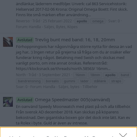
ändlänkar, läderrem medföljer. Urverk: cal 863 Servicehistorik:
Helservad 2017-02-06 Krona: Original Omega Boett: Fint skick.
Finns lite små märken efter användning...
Reverso
Tråd
25 Februari 2022
Svar: 0
apollo
omega
Forum:
Handla - Säljes, Bytes, Köpes
Trevlig bunt med band: 16, 18, 20mm
Avslutad
Förhoppningsvis har någon/några större nytta för dessa än vad
jag har.. :) Ingen retur på grejerna så fråga om du är osäker eller
funderar kring något. Betalning med Swish och skickas med
vanligt porto, om inte annat önskas. Referenstråd:
https://klocksnack.se/threads/north.58563/ 16mm...
North
Tråd
3 September 2021
16mm
18mm
apollo
band
bandrensning
borealis
gummi
läder
stållänk
straps
Svar: 0
Forum:
Handla - Säljes, bytes - Tillbehör
Omega Speedmaster 005(oanvänd)
Avslutad
En oanvänd Speedy Moonwatch med plast på och alla tillbehör.
Från svensk AD december 2018. Kan skickas på köparens
bekostnad. Den gigantiska boxen gör det dock inte lätt. Kan ev
ta Rolex i byte. Guld är även av intresse.
MrRolex
Tråd
31 Januari 2020
apollo
fois
moon watch
Svar: 0
Forum:
Handla - Säljes, Bytes, Köpes