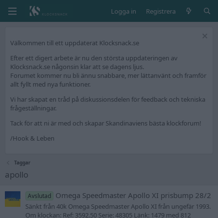
Logga in
Registrera
Välkommen till ett uppdaterat Klocksnack.se
Efter ett digert arbete är nu den största uppdateringen av
Klocksnack.se någonsin klar att se dagens ljus.
Forumet kommer nu bli ännu snabbare, mer lättanvänt och framför
allt fyllt med nya funktioner.
Vi har skapat en tråd på diskussionsdelen för feedback och tekniska
frågeställningar.
Tack för att ni är med och skapar Skandinaviens bästa klockforum!
/Hook & Leben
Taggar
apollo
Omega Speedmaster Apollo XI prisbump 28/2
Avslutad
Sänkt från 40k Omega Speedmaster Apollo XI från ungefär 1993.
Om klockan: Ref: 3592.50 Serie: 48305 Länk: 1479 med 812