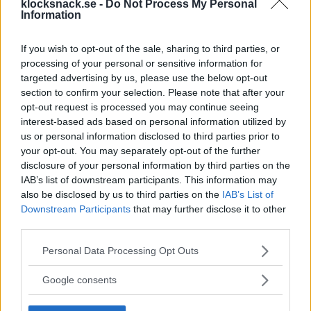
klocksnack.se -
Do Not Process My Personal
Information
Apollo 11 50th Anniversary Automatic Watch
Vad tror ni om dessa?
If you wish to opt-out of the sale, sharing to third parties, or
https://www.kickstarter.com/projects/watchismo/xeric-nasa-
processing of your personal or sensitive information for
trappist-1-automatic-watch?
ref=2m40s6&utm_source=jellop&ja=z2aimakj&utm_term=001.ja
targeted advertising by us, please use the below opt-out
&utm_content=Xeric_Nasa-CB01&utm_medium=facebook
section to confirm your selection. Please note that after your
leverage
Tråd
27 Juli 2019
Svar: 16
apollo
automatisk
nasa
opt-out request is processed you may continue seeing
Forum:
Diskussion
interest-based ads based on personal information utilized by
us or personal information disclosed to third parties prior to
Panda tavla Apollo Speedmaster!!
Köpes
your opt-out. You may separately opt-out of the further
Köper en Speedmaster med Panda Apollo modd eller själva
disclosure of your personal information by third parties on the
tavlan med visarna. Kom med förslag! :)
IAB’s list of downstream participants. This information may
klockbert
Tråd
25 Juli 2019
005
apollo
omega
panda
also be disclosed by us to third parties on the
IAB’s List of
Svar: 0
Forum:
Handla - Köpes
panda kronograf
speedmaster
Downstream Participants
that may further disclose it to other
third parties.
SPEEDMASTER APOLLO 17 45TH ANNIVERSARY
Hittat
Please note that this website/app uses one or more Google
Letar efter en SPEEDMASTER APOLLO 17 45TH ANNIVERSARY
Personal Data Processing Opt Outs
services and may gather and store information including but
LIMITED EDITION, ref. 311.30.42.30.03.001. PMa om ni har en till
försäljn.:)
not limited to your visit or usage behaviour. You may click to
Google consents
rambo_amadeus
Tråd
2 Mars 2019
apollo
limited edition
grant or deny consent to Google and its third-party tags to
Svar: 0
Forum:
Handla - Köpes
speedmaster
use your data for below specified purposes in below Google