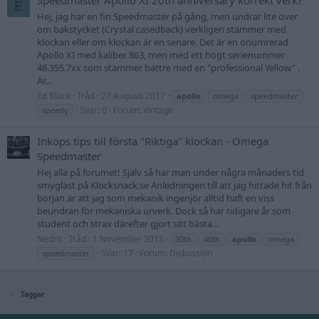
Speedmaster Apollo XI 20th anniversary korrekt verk?
E
Hej, jag har en fin Speedmaster på gång, men undrar lite över
om bakstycket (Crystal casedback) verkligen stämmer med
klockan eller om klockan är en senare. Det är en onumrerad
Apollo XI med kaliber 863, men med ett högt serienummer
48.355.7xx som stämmer bättre med en "professional Yellow" .
Är...
Ed Black
Tråd
27 Augusti 2017
apollo
omega
speedmaster
Svar: 0
Forum:
Vintage
speedy
Inköps tips till första "Riktiga" klockan - Omega
Speedmaster
Hej alla på forumet! Själv så har man under några månaders tid
smygläst på Klocksnack.se Anledningen till att jag hittade hit från
början är att jag som mekanik ingenjör alltid haft en viss
beundran för mekaniska urverk. Dock så har tidigare år som
student och strax därefter gjort sitt bästa...
Nedro
Tråd
1 November 2015
30th
40th
apollo
omega
Svar: 17
Forum:
Diskussion
speedmaster
Taggar